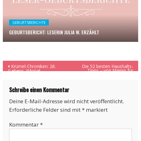
GEBURTSBERICHTE
GEBURTSBERICHT: LESERIN JULIA W. ERZÄHLT
Beitragsnavigation
Krümel-Chroniken: 26.
Die 52 besten Haushalts-
Tipps – von Mamis für
(Lebens-)Monat
Mamis
Schreibe einen Kommentar
Deine E-Mail-Adresse wird nicht veröffentlicht.
Erforderliche Felder sind mit
*
markiert
Kommentar
*