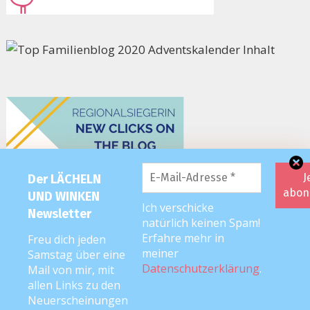
Der LÄCHELN
UND WINKEN
Ich verschicke
Newsletter
natürlich keinen Spam!
Erfahre mehr in
Freu dich jeden
meiner
Samstag über eine
Datenschutzerklärung
.
Mail von mir, mit
allen Links zu den
Neuerscheinungen