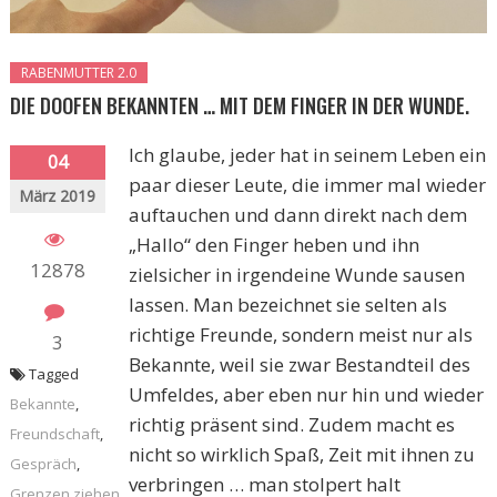
RABENMUTTER 2.0
DIE DOOFEN BEKANNTEN … MIT DEM FINGER IN DER WUNDE.
Ich glaube, jeder hat in seinem Leben ein
04
paar dieser Leute, die immer mal wieder
März 2019
auftauchen und dann direkt nach dem
„Hallo“ den Finger heben und ihn
12878
zielsicher in irgendeine Wunde sausen
lassen. Man bezeichnet sie selten als
richtige Freunde, sondern meist nur als
3
Bekannte, weil sie zwar Bestandteil des
Tagged
Umfeldes, aber eben nur hin und wieder
Bekannte
,
richtig präsent sind. Zudem macht es
Freundschaft
,
nicht so wirklich Spaß, Zeit mit ihnen zu
Gespräch
,
verbringen … man stolpert halt
Grenzen ziehen
,