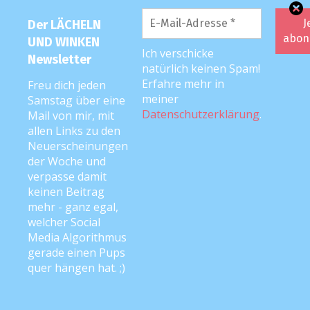
FOLGE MIR …
Der LÄCHELN
UND WINKEN
Ich verschicke
auf
Facebook
und
Instagram
! <3
Newsletter
natürlich keinen Spam!
Erfahre mehr in
Freu dich jeden
meiner
Samstag über eine
Datenschutzerklärung
.
PODCAST
Mail von mir, mit
allen Links zu den
Neuerscheinungen
der Woche und
verpasse damit
keinen Beitrag
mehr - ganz egal,
welcher Social
Media Algorithmus
gerade einen Pups
quer hängen hat. ;)