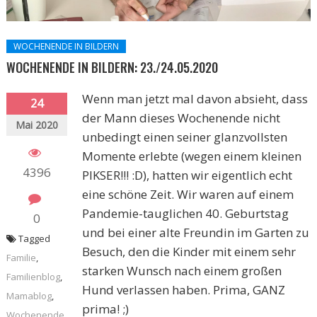
WOCHENENDE IN BILDERN
WOCHENENDE IN BILDERN: 23./24.05.2020
Wenn man jetzt mal davon absieht, dass
24
der Mann dieses Wochenende nicht
Mai 2020
unbedingt einen seiner glanzvollsten
Momente erlebte (wegen einem kleinen
4396
PIKSER!!! :D), hatten wir eigentlich echt
eine schöne Zeit. Wir waren auf einem
Pandemie-tauglichen 40. Geburtstag
0
und bei einer alte Freundin im Garten zu
Tagged
Besuch, den die Kinder mit einem sehr
Familie
,
starken Wunsch nach einem großen
Familienblog
,
Hund verlassen haben. Prima, GANZ
Mamablog
,
prima! ;)
Wochenende
,