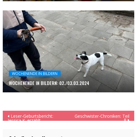
WOCHENENDE IN BILDERN
WOCHENENDE IN BILDERN: 02./03.03.2024
Beitragsnavigation
Leser-Geburtsbericht:
Geschwister-Chroniken: Teil
8
Jessica K. erzählt