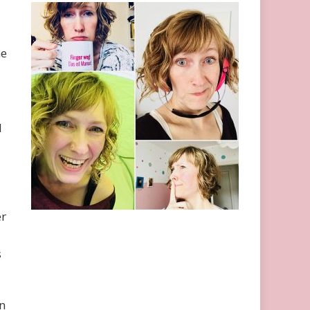
ne
l
er
s
n