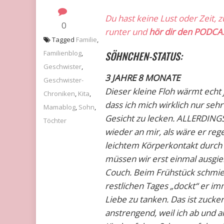
Du hast keine Lust oder Zeit, 
0
runter und
hör dir den PODCA
Tagged
Familie
,
Familienblog
,
SÖHNCHEN-STATUS:
Geschwister
,
3 JAHRE 8 MONATE
Geschwister-
Dieser kleine Floh wärmt echt j
Chroniken
,
Kita
,
dass ich mich wirklich nur seh
Mamablog
,
Sohn
,
Gesicht zu lecken. ALLERDINGS 
Töchter
wieder an mir, als wäre er reg
leichtem Körperkontakt durch
müssen wir erst einmal ausgie
Couch. Beim Frühstück schmie
restlichen Tages „dockt“ er i
Liebe zu tanken. Das ist zucke
anstrengend, weil ich ab und