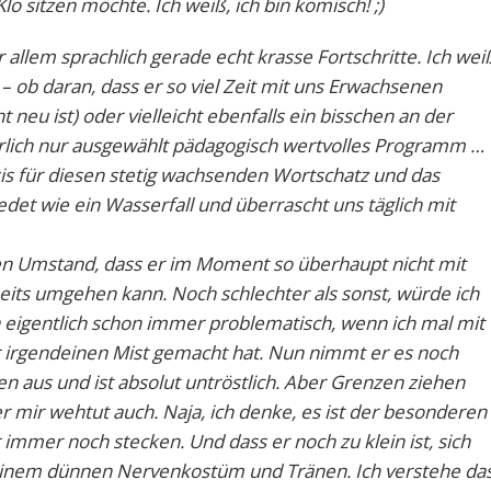
o sitzen möchte. Ich weiß, ich bin komisch! ;)
allem sprachlich gerade echt krasse Fortschritte. Ich wei
 – ob daran, dass er so viel Zeit mit uns Erwachsenen
ht neu ist) oder vielleicht ebenfalls ein bisschen an der
ürlich nur ausgewählt pädagogisch wertvolles Programm …
sis für diesen stetig wachsenden Wortschatz und das
edet wie ein Wasserfall und überrascht uns täglich mit
en Umstand, dass er im Moment so überhaupt nicht mit
its umgehen kann. Noch schlechter als sonst, würde ich
 eigentlich schon immer problematisch, wenn ich mal mit
 irgendeinen Mist gemacht hat. Nun nimmt er es noch
nen aus und ist absolut untröstlich. Aber Grenzen ziehen
r mir wehtut auch. Naja, ich denke, es ist der besonderen
r immer noch stecken. Und dass er noch zu klein ist, sich
einem dünnen Nervenkostüm und Tränen. Ich verstehe das