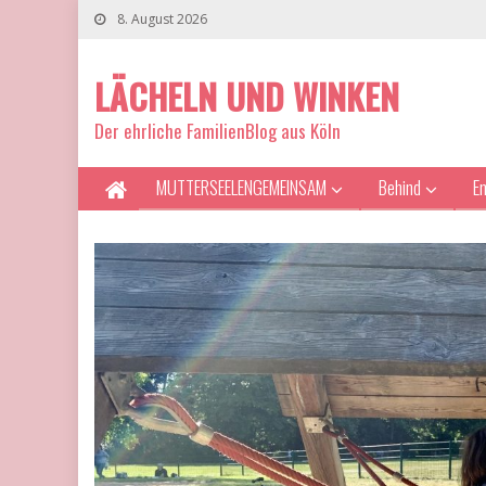
8. August 2026
LÄCHELN UND WINKEN
Der ehrliche FamilienBlog aus Köln
MUTTERSEELENGEMEINSAM
Behind
E