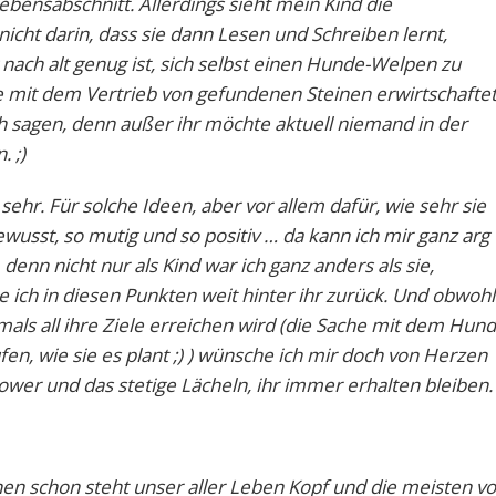
Lebensabschnitt. Allerdings sieht mein Kind die
nicht darin, dass sie dann Lesen und Schreiben lernt,
nach alt genug ist, sich selbst einen Hunde-Welpen zu
e mit dem Vertrieb von gefundenen Steinen erwirtschaftet
ch sagen, denn außer ihr möchte aktuell niemand in der
. ;)
hr. Für solche Ideen, aber vor allem dafür, wie sehr sie
bewusst, so mutig und so positiv … da kann ich mir ganz arg
denn nicht nur als Kind war ich ganz anders als sie,
 ich in diesen Punkten weit hinter ihr zurück. Und obwohl
emals all ihre Ziele erreichen wird (die Sache mit dem Hund
ufen, wie sie es plant ;) ) wünsche ich mir doch von Herzen
 Power und das stetige Lächeln, ihr immer erhalten bleiben.
en schon steht unser aller Leben Kopf und die meisten v