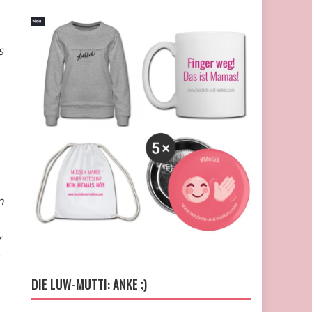
s
n
r
DIE LUW-MUTTI: ANKE ;)