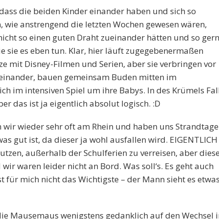
, dass die beiden Kinder einander haben und sich so
, wie anstrengend die letzten Wochen gewesen wären,
icht so einen guten Draht zueinander hätten und so ger
 sie es eben tun. Klar, hier läuft zugegebenermaßen
ze mit Disney-Filmen und Serien, aber sie verbringen vor
 miteinander, bauen gemeinsam Buden mitten im
im intensiven Spiel um ihre Babys. In des Krümels Fal
r das ist ja eigentlich absolut logisch. :D
 wir wieder sehr oft am Rhein und haben uns Strandtage
was gut ist, da dieser ja wohl ausfallen wird. EIGENTLICH
nutzen, außerhalb der Schulferien zu verreisen, aber dies
wir waren leider nicht an Bord. Was soll‘s. Es geht auch
 für mich nicht das Wichtigste – der Mann sieht es etwa
t, die Mausemaus wenigstens gedanklich auf den Wechsel i