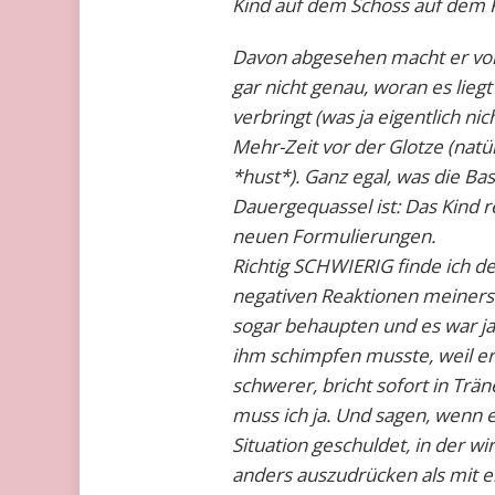
Kind auf dem Schoss auf dem Kl
Davon abgesehen macht er vor 
gar nicht genau, woran es liegt
verbringt (was ja eigentlich nic
Mehr-Zeit vor der Glotze (nat
*hust*). Ganz egal, was die Ba
Dauergequassel ist: Das Kind r
neuen Formulierungen.
Richtig SCHWIERIG finde ich d
negativen Reaktionen meinerse
sogar behaupten und es war ja
ihm schimpfen musste, weil er
schwerer, bricht sofort in Trä
muss ich ja. Und sagen, wenn e
Situation geschuldet, in der wi
anders auszudrücken als mit 