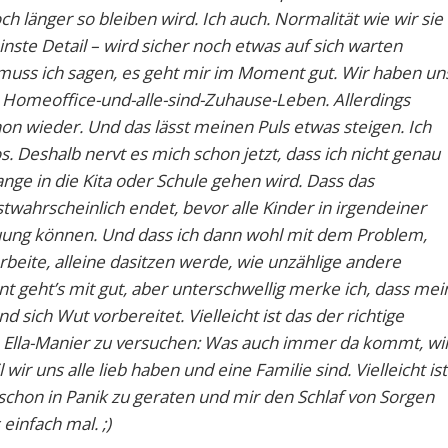
h länger so bleiben wird. Ich auch. Normalität wie wir sie
inste Detail – wird sicher noch etwas auf sich warten
 muss ich sagen, es geht mir im Moment gut. Wir haben un
Homeoffice-und-alle-sind-Zuhause-Leben. Allerdings
hon wieder. Und das lässt meinen Puls etwas steigen. Ich
os. Deshalb nervt es mich schon jetzt, dass ich nicht genau
nge in die Kita oder Schule gehen wird. Dass das
ahrscheinlich endet, bevor alle Kinder in irgendeiner
uung können. Und dass ich dann wohl mit dem Problem,
beite, alleine dasitzen werde, wie unzählige andere
t geht’s mit gut, aber unterschwellig merke ich, dass mei
sich Wut vorbereitet. Vielleicht ist das der richtige
 Ella-Manier zu versuchen: Was auch immer da kommt, wi
wir uns alle lieb haben und eine Familie sind. Vielleicht ist
 schon in Panik zu geraten und mir den Schlaf von Sorgen
einfach mal. ;)