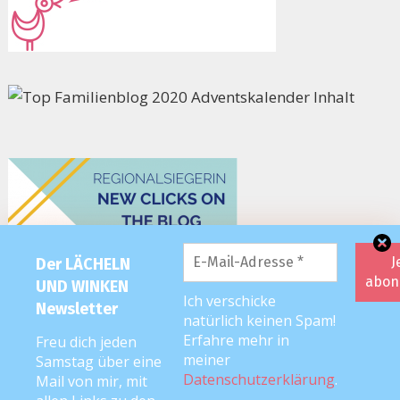
Der LÄCHELN
UND WINKEN
Ich verschicke
Newsletter
natürlich keinen Spam!
Erfahre mehr in
Freu dich jeden
meiner
Samstag über eine
Datenschutzerklärung
.
Mail von mir, mit