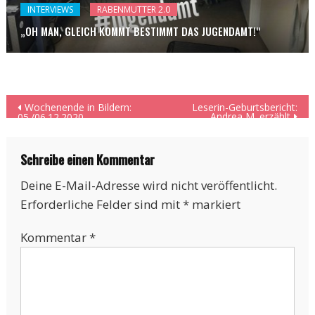
INTERVIEWS
RABENMUTTER 2.0
„OH MAN, GLEICH KOMMT BESTIMMT DAS JUGENDAMT!“
Beitragsnavigation
Wochenende in Bildern:
Leserin-Geburtsbericht:
Andrea M. erzählt
05./06.12.2020
Schreibe einen Kommentar
Deine E-Mail-Adresse wird nicht veröffentlicht.
Erforderliche Felder sind mit
*
markiert
Kommentar
*