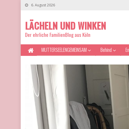
6. August 2026
LÄCHELN UND WINKEN
Der ehrliche FamilienBlog aus Köln
MUTTERSEELENGEMEINSAM
Behind
E