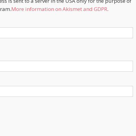
s is sent to a server in the USA only for the purpose of
ram.
More information on Akismet and GDPR
.