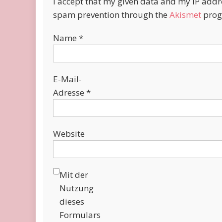
I accept that my given data and my IP addres
spam prevention through the
Akismet
prog
Name
*
E-Mail-
Adresse
*
Website
Mit der
Nutzung
dieses
Formulars