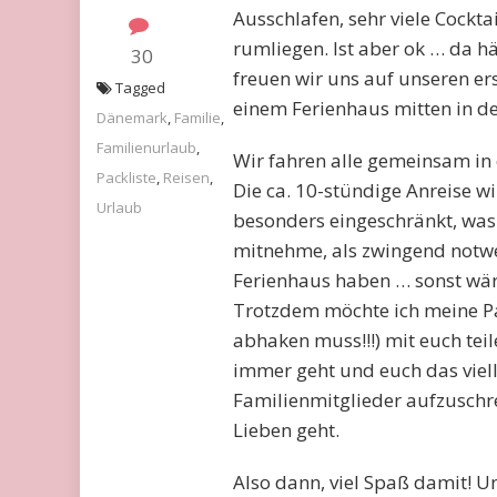
Ausschlafen, sehr viele Cockt
rumliegen. Ist aber ok … da hä
30
freuen wir uns auf unseren er
Tagged
einem Ferienhaus mitten in d
Dänemark
,
Familie
,
Familienurlaub
,
Wir fahren alle gemeinsam in 
Packliste
,
Reisen
,
Die ca. 10-stündige Anreise wir
Urlaub
besonders eingeschränkt, was
mitnehme, als zwingend notwe
Ferienhaus haben … sonst wär
Trotzdem möchte ich meine Pac
abhaken muss!!!) mit euch teil
immer geht und euch das viell
Familienmitglieder aufzuschre
Lieben geht.
Also dann, viel Spaß damit! Un