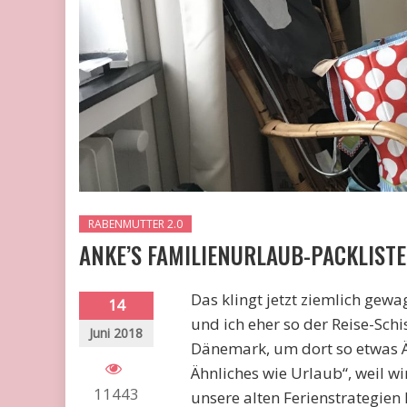
RABENMUTTER 2.0
ANKE’S FAMILIENURLAUB-PACKLISTE
Das klingt jetzt ziemlich gewa
14
und ich eher so der Reise-Schi
Juni 2018
Dänemark, um dort so etwas Ä
Ähnliches wie Urlaub“, weil w
11443
unsere alten Ferienstrategien