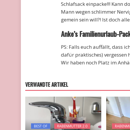
Schlafsack einpacke!!! Kann doc
Mann wegen schlimmer Nervigk
gemein sein will?! Ist doch alle
Anke’s Familienurlaub-Pack
PS: Falls euch auffällt, dass 
dafür praktisches) vergessen 
Wir haben noch Platz im Anhäng
VERWANDTE ARTIKEL
BEST OF
RABENMUTTER 2.0
RABENMU