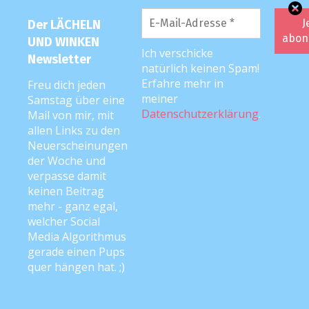
***
Der LÄCHELN
UND WINKEN
Ich verschicke
Ina’s Interview:
Newsletter
natürlich keinen Spam!
Erfahre mehr in
Freu dich jeden
Aus welchem Bundesland kommst du
meiner
Samstag über eine
und wo warst du dann in der Mutter-
Datenschutzerklärung
.
Mail von mir, mit
Kind-Kur?
allen Links zu den
– aus Sachsen-Anhalt
Neuerscheinungen
der Woche und
– zur Kur war ich in Niendorf
verpasse damit
(Timmendorfer Strand)
keinen Beitrag
Womit hast du angefangen? Also: An
mehr - ganz egal,
wen hast du dich als erstes gewendet,
welcher Social
als du darüber nachgedacht hast,
Media Algorithmus
gerade einen Pups
vielleicht eine Mutter-Kind-Kur
quer hängen hat. ;)
machen zu wollen?
Aufgrund verschiedener Diagnosen