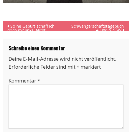
Beitragsnavigation
So ne Geburt schaff ich
Schwangerschaftstagebuch:
4. und 5. SSW
doch mit links. Nicht!
Schreibe einen Kommentar
Deine E-Mail-Adresse wird nicht veröffentlicht.
Erforderliche Felder sind mit
*
markiert
Kommentar
*