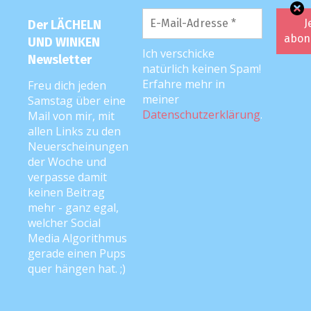
Familien-Urlaub
Der LÄCHELN
UND WINKEN
Fehlgeburt / Sternenkinder
Ich verschicke
Newsletter
natürlich keinen Spam!
Geburtsberichte
Erfahre mehr in
Freu dich jeden
Geschwister-/Krümel-Chroniken
meiner
Samstag über eine
Datenschutzerklärung
.
Mail von mir, mit
Herzensangelegenheiten
allen Links zu den
Neuerscheinungen
Interviews
der Woche und
Leser:innen-Geschichten
verpasse damit
keinen Beitrag
Mutter-Kind-Kur-Berichte
mehr - ganz egal,
welcher Social
Neu
Media Algorithmus
gerade einen Pups
Rabenmutter 2.0
quer hängen hat. ;)
Rezepte
Schwangerschaftstagebuch