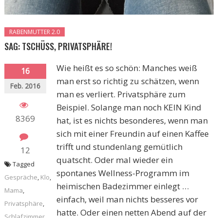
RABENMUTTER 2.0
SAG: TSCHÜSS, PRIVATSPHÄRE!
Wie heißt es so schön: Manches weiß
16
man erst so richtig zu schätzen, wenn
Feb. 2016
man es verliert. Privatsphäre zum
Beispiel. Solange man noch KEIN Kind
8369
hat, ist es nichts besonderes, wenn man
sich mit einer Freundin auf einen Kaffee
trifft und stundenlang gemütlich
12
quatscht. Oder mal wieder ein
Tagged
spontanes Wellness-Programm im
Gespräche
,
Klo
,
heimischen Badezimmer einlegt …
Mama
,
einfach, weil man nichts besseres vor
Privatsphäre
,
hatte. Oder einen netten Abend auf der
Schlafzimmer