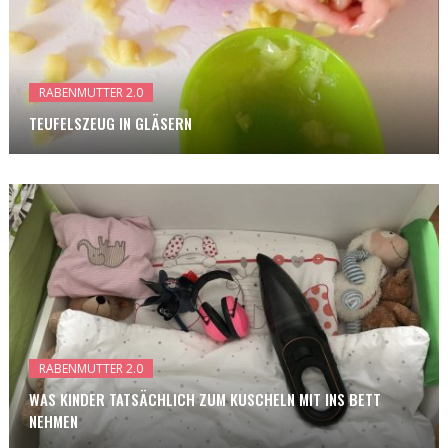
RABENMUTTER 2.0
TEUFELSZEUG IN GLÄSERN
RABENMUTTER 2.0
WAS KINDER TATSÄCHLICH ZUM KUSCHELN MIT INS BETT
NEHMEN