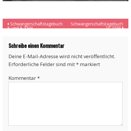
Beitragsnavigation
Schwangerschaftstagebuch:
Schwangerschaftstagebuch:
10. SSW
8. und 9. SSW
Schreibe einen Kommentar
Deine E-Mail-Adresse wird nicht veröffentlicht.
Erforderliche Felder sind mit
*
markiert
Kommentar
*