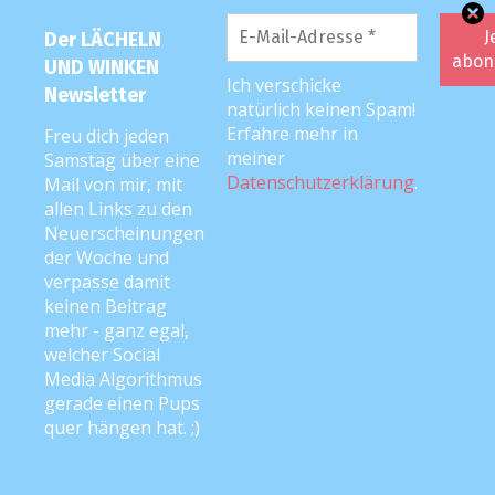
unflexibel, mit Baby und 15 mon. Maus zu
irgendeinder Schindanstalt-
Der LÄCHELN
HEBAMMENPRAXIS zu gehen und dort
UND WINKEN
Ich verschicke
lächerliche Übungen zu machen….
Newsletter
natürlich keinen Spam!
Erfahre mehr in
Freu dich jeden
Antworten
meiner
Samstag über eine
Datenschutzerklärung
.
Mail von mir, mit
allen Links zu den
Neuerscheinungen
Anke
3. April 2018 um 10:41 Uhr
der Woche und
verpasse damit
… und alleine bzw zuhause bekommt
keinen Beitrag
man den Arsch einfach nicht hoch. Ich
mehr - ganz egal,
kenn das ?
welcher Social
Media Algorithmus
gerade einen Pups
Antworten
quer hängen hat. ;)