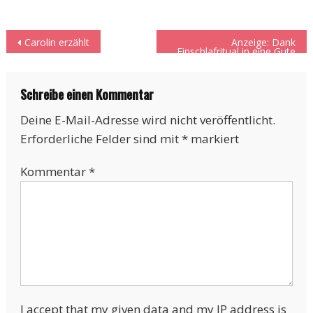
Beitragsnavigation
Carolin erzählt
Anzeige: Dank
Einschlafritual in eine Gute
Nacht … oder so ;)
Schreibe einen Kommentar
Deine E-Mail-Adresse wird nicht veröffentlicht.
Erforderliche Felder sind mit
*
markiert
Kommentar
*
I accept that my given data and my IP address is