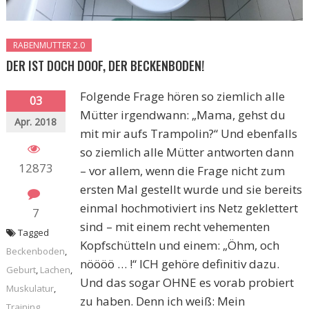
RABENMUTTER 2.0
DER IST DOCH DOOF, DER BECKENBODEN!
Folgende Frage hören so ziemlich alle
03
Mütter irgendwann: „Mama, gehst du
Apr. 2018
mit mir aufs Trampolin?“ Und ebenfalls
so ziemlich alle Mütter antworten dann
12873
– vor allem, wenn die Frage nicht zum
ersten Mal gestellt wurde und sie bereits
einmal hochmotiviert ins Netz geklettert
7
sind – mit einem recht vehementen
Tagged
Kopfschütteln und einem: „Öhm, och
Beckenboden
,
nöööö … !“ ICH gehöre definitiv dazu.
Geburt
,
Lachen
,
Und das sogar OHNE es vorab probiert
Muskulatur
,
zu haben. Denn ich weiß: Mein
Training