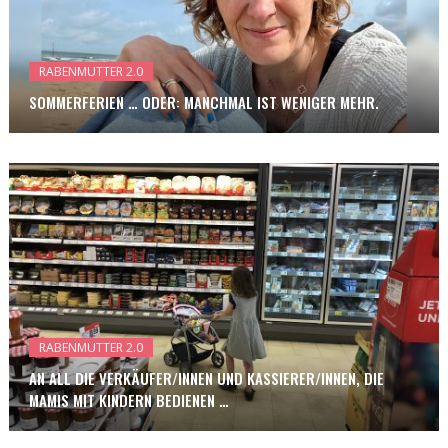
RABENMUTTER 2.0
SOMMERFERIEN … ODER: MANCHMAL IST WENIGER MEHR.
RABENMUTTER 2.0
AN ALL DIE VERKÄUFER/INNEN UND KASSIERER/INNEN, DIE
MAMIS MIT KINDERN BEDIENEN …