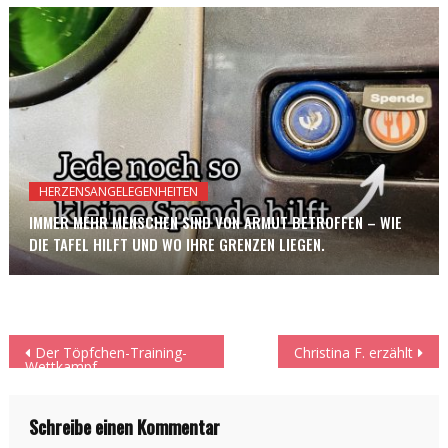
HERZENSANGELEGENHEITEN
IMMER MEHR MENSCHEN SIND VON ARMUT BETROFFEN – WIE
DIE TAFEL HILFT UND WO IHRE GRENZEN LIEGEN.
Beitragsnavigation
Der Töpfchen-Training-
Christina F. erzählt
Wettkampf
Schreibe einen Kommentar