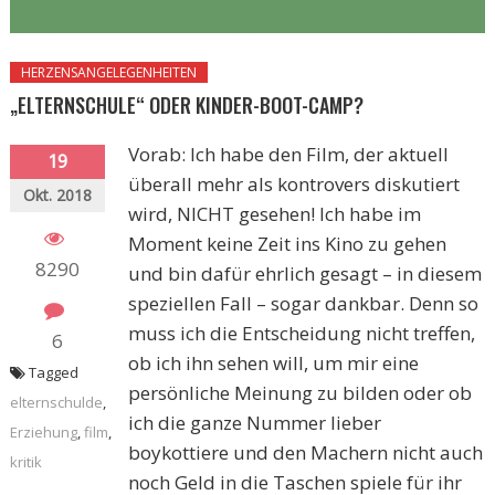
HERZENSANGELEGENHEITEN
„ELTERNSCHULE“ ODER KINDER-BOOT-CAMP?
Vorab: Ich habe den Film, der aktuell
19
überall mehr als kontrovers diskutiert
Okt. 2018
wird, NICHT gesehen! Ich habe im
Moment keine Zeit ins Kino zu gehen
8290
und bin dafür ehrlich gesagt – in diesem
speziellen Fall – sogar dankbar. Denn so
muss ich die Entscheidung nicht treffen,
6
ob ich ihn sehen will, um mir eine
Tagged
persönliche Meinung zu bilden oder ob
elternschulde
,
ich die ganze Nummer lieber
Erziehung
,
film
,
boykottiere und den Machern nicht auch
kritik
noch Geld in die Taschen spiele für ihr