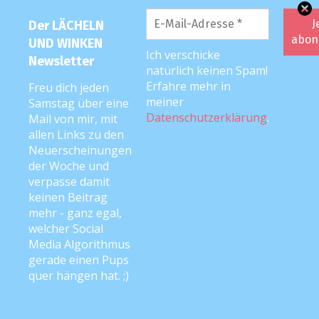
Kommentar-Feed
Der LÄCHELN
UND WINKEN
WordPress.org
Ich verschicke
Newsletter
natürlich keinen Spam!
Erfahre mehr in
Freu dich jeden
Archiv
meiner
Samstag über eine
Datenschutzerklärung
.
Mail von mir, mit
allen Links zu den
Archiv
Neuerscheinungen
der Woche und
verpasse damit
keinen Beitrag
mehr - ganz egal,
welcher Social
Media Algorithmus
gerade einen Pups
quer hängen hat. ;)