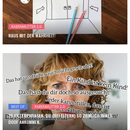
RABENMUTTER 2.0
RAUS MIT DER WAHRHEIT!
BEST OF
RABENMUTTER 2.0
25 KILLERPHRASEN, DIE (BEI ELTERN) SO ZIEMLICH IMMER
DOOF ANKOMMEN.