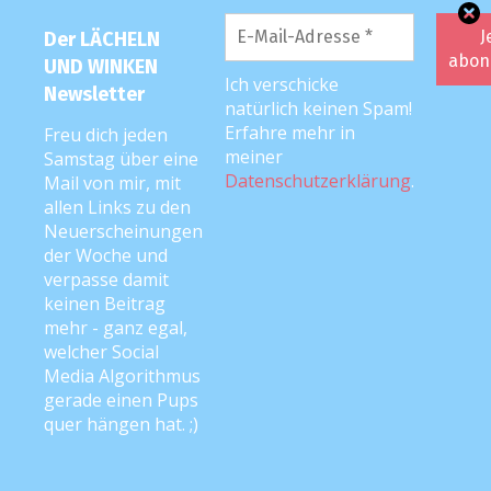
FOLGE MIR …
Der LÄCHELN
UND WINKEN
Ich verschicke
Newsletter
auf
Facebook
und
Instagram
! <3
natürlich keinen Spam!
Erfahre mehr in
Freu dich jeden
meiner
Samstag über eine
Datenschutzerklärung
.
Mail von mir, mit
PODCAST
allen Links zu den
Neuerscheinungen
der Woche und
verpasse damit
keinen Beitrag
mehr - ganz egal,
welcher Social
Media Algorithmus
gerade einen Pups
quer hängen hat. ;)