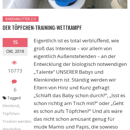
RABENMUTTER 2.0
DER TÖPFCHEN-TRAINING-WETTKAMPF
Eigentlich ist es total verblüffend, wie
15
groß das Interesse – vor allem von
Okt. 2018
eigentlich Außenstehenden – an der
Entwicklung der biologisch notwendigen
10773
„Talente“ UNSERER Babys und
Kleinkindern ist. Ständig werden wir
Eltern von Hinz und Kunz gefragt:
6
„Schläft das Baby schon durch?“, „Isst es
Tagged
schon richtig am Tisch mit?“ oder „Geht
Kleinkind
,
es schon aufs Töpfchen?“ Und als wäre
Töpfchen.
das nicht schon amüsant genug für
Trocken werden.
müde Mamis und Papis, die sowieso
Windelfrei
,