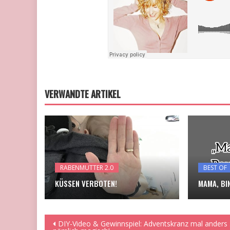
VERWANDTE ARTIKEL
RABENMUTTER 2.0
BEST OF
KÜSSEN VERBOTEN!
MAMA, BI
Beitragsnavigation
DIY-Video & Gewinnspiel: Adventskranz mal anders