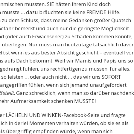
einmischen mussten. SIE hätten ihrem Kind doch
n musste … dazu bräuchten sie keine FREMDE Hilfe.
n zu dem Schluss, dass meine Gedanken großer Quatsch
efahr bemerkt und auch nur die geringste Möglichkeit
Kind (oder auch Erwachsener) zu Schaden kommen könnte,
zu überlegen. Nur muss man heutzutage tatsächlich davo
bst wenn es aus bester Absicht geschieht – eventuell vo
ins aufs Dach bekommt. Weil wir Mamis und Papis uns so
 gedrängt fühlen, uns rechtfertigen zu müssen, für alles,
t so leisten … oder auch nicht … das wir uns SOFORT
ch angegriffen fühlen, wenn sich jemand unaufgefordert
ßstellt
. Ganz schrecklich, wenn man so darüber nachdenk
h mehr Aufmerksamkeit schenken MUSSTE!
f der LÄCHELN UND WINKEN-Facebook-Seite und fragte
sich in derlei Momenten verhalten würden, ob sie es als
ls übergriffig empfinden würde, wenn man sich