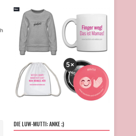
ch
DIE LUW-MUTTI: ANKE ;)