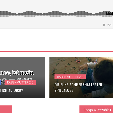
RABENMUTTER 2.0
RABENMUTTER 2.0
DIE FÜNF SCHMERZHAFTESTEN
N ICH ZU DICK?
SPIELZEUGE
 …
Sonja A. erzählt