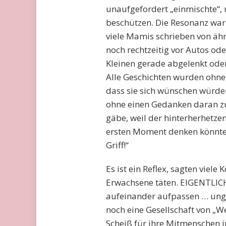
unaufgefordert „einmischte“, 
beschützen. Die Resonanz war 
viele Mamis schrieben von ähn
noch rechtzeitig vor Autos ode
Kleinen gerade abgelenkt oder 
Alle Geschichten wurden ohne 
dass sie sich wünschen würden
ohne einen Gedanken daran zu
gäbe, weil der hinterherhetze
ersten Moment denken könnte: „
Griff!“
Es ist ein Reflex, sagten viel
Erwachsene täten. EIGENTLICH s
aufeinander aufpassen … unge
noch eine Gesellschaft von „We
Scheiß für ihre Mitmenschen in