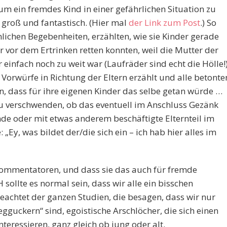
um ein fremdes Kind in einer gefährlichen Situation zu
groß und fantastisch. (Hier mal
der Link zum Post
.) So
lichen Begebenheiten, erzählten, wie sie Kinder gerade
r vor dem Ertrinken retten konnten, weil die Mutter der
einfach noch zu weit war (Laufräder sind echt die Hölle!
Vorwürfe in Richtung der Eltern erzählt und alle betonte
, dass für ihre eigenen Kinder das selbe getan würde …
 verschwenden, ob das eventuell im Anschluss Gezänk
nde oder mit etwas anderem beschäftigte Elternteil im
Ey, was bildet der/die sich ein – ich hab hier alles im
e Kommentatoren, und dass sie das auch für fremde
ollte es normal sein, dass wir alle ein bisschen
achtet der ganzen Studien, die besagen, dass wir nur
gguckern“ sind, egoistische Arschlöcher, die sich einen
teressieren, ganz gleich ob jung oder alt.