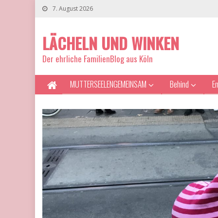
7. August 2026
LÄCHELN UND WINKEN
Der ehrliche FamilienBlog aus Köln
MUTTERSEELENGEMEINSAM
Behind
E