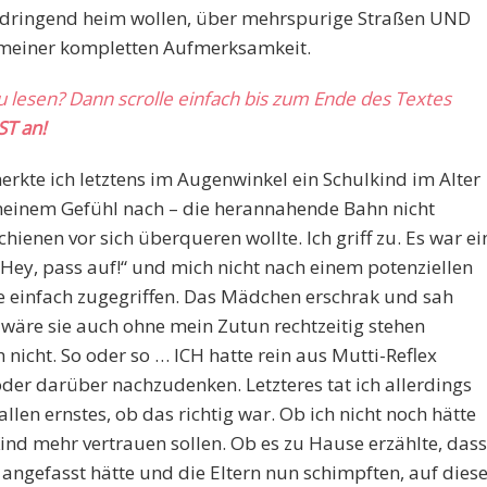
 dringend heim wollen, über mehrspurige Straßen UND
 meiner kompletten Aufmerksamkeit.
zu lesen? Dann scrolle einfach bis zum Ende des Textes
ST an!
erkte ich letztens im Augenwinkel ein Schulkind im Alter
– meinem Gefühl nach – die herannahende Bahn nicht
ienen vor sich überqueren wollte. Ich griff zu. Es war ei
„Hey, pass auf!“ und mich nicht nach einem potenziellen
e einfach zugegriffen. Das Mädchen erschrak und sah
t wäre sie auch ohne mein Zutun rechtzeitig stehen
h nicht. So oder so … ICH hatte rein aus Mutti-Reflex
er darüber nachzudenken. Letzteres tat ich allerdings
llen ernstes, ob das richtig war. Ob ich nicht noch hätte
d mehr vertrauen sollen. Ob es zu Hause erzählte, dass
 angefasst hätte und die Eltern nun schimpften, auf dies