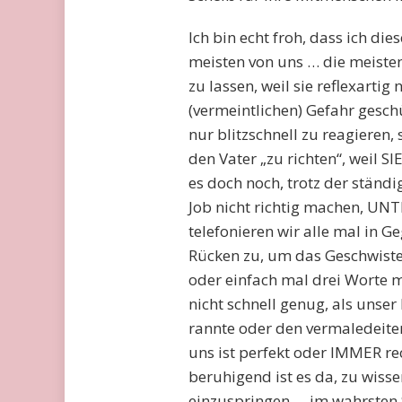
Ich bin echt froh, dass ich die
meisten von uns … die meisten
zu lassen, weil sie reflexarti
(vermeintlichen) Gefahr geschü
nur blitzschnell zu reagieren
den Vater „zu richten“, weil S
es doch noch, trotz der ständ
Job nicht richtig machen, UN
telefonieren wir alle mal in 
Rücken zu, um das Geschwiste
oder einfach mal drei Worte m
nicht schnell genug, als unse
rannte oder den vermaledeite
uns ist perfekt oder IMMER rech
beruhigend ist es da, zu wissen
einzuspringen … im wahrsten S