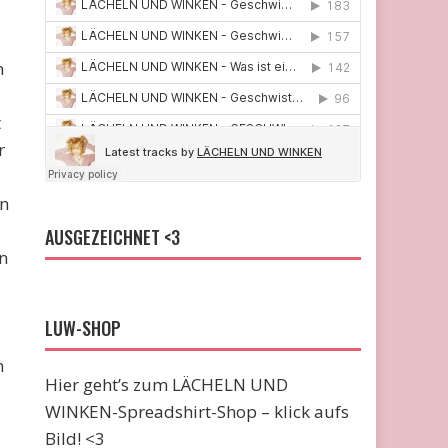
n
t
r
en
AUSGEZEICHNET <3
n
LUW-SHOP
n
Hier geht’s zum LÄCHELN UND
WINKEN-Spreadshirt-Shop – klick aufs
Bild! <3