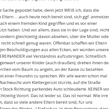
se Sache gepostet habe, denn jetzt WEIß ich, dass die
 Eltern … auch heute noch bereit sind, sich ggf. anmotze
g nach einem fremden Kind gegriffen und es vor einer
tzt haben. Und vor allem, dass sie in der Lage sind, nich
, sondern gleichzeitig davon absehen, über die Mutter ode
IE nicht schnell genug waren. Offenbar schaffen wir Eltern
igen Beschuldigungen aus allen Ecken, wir würden unser
TEREINANDER viel Verständnis aufzubringen. Schließlich
Gegenwart unserer Kinder (auch draußen), drehen ihnen de
rchen vom Baum zu angeln, an der Kasse zu bezahlen
it einer Freundin zu sprechen. Wir alle waren schon mal
r Nachwuchs vom Klettergerüst stürzte, auf die Straße
n Stock Richtung parkendes Auto schleuderte. KEINER vo
tzeitig Vorort. Das ist leider so. Das ist normal. Wie irre
, dass so viele andere Eltern bereit sind, für uns
inne des Wortes. ;) Einfach so. In dem Bewusstsein, dass