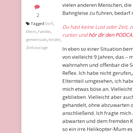
vielen anderen Menschen, die
Bahngleise zu führen, bedarf
2
Tagged
Dorf
,
Du hast keine Lust oder Zeit, 
Eltern
,
Familie
,
runter und
hör dir den PODCA
gemeinsam
,
Kinder
,
Zivilcourage
In eben so einer Situation bem
von vielleicht 9 Jahren, das 
wahrnahm und offenbar die Sch
Reflex. Ich habe nicht gerufen
Elternteil umgesehen, ich hab
mich etwas böse an. Vielleich
geblieben. Vielleicht aber auc
gehandelt, ohne abzuwarten od
anschließend. Ich fragte mich a
abwarten und dem fremden Kin
so ein irre Helikopter-Mum es