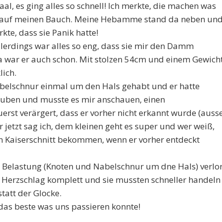
al, es ging alles so schnell! Ich merkte, die machen was
e auf meinen Bauch. Meine Hebamme stand da neben un
kte, dass sie Panik hatte!
allerdings war alles so eng, dass sie mir den Damm
 war er auch schon. Mit stolzen 54cm und einem Gewich
lich.
Nabelschnur einmal um den Hals gehabt und er hatte
glauben und musste es mir anschauen, einen
erst verärgert, dass er vorher nicht erkannt wurde (auss
 jetzt sag ich, dem kleinen geht es super und wer weiß,
nen Kaiserschnitt bekommen, wenn er vorher entdeckt
e Belastung (Knoten und Nabelschnur um dne Hals) verlo
en Herzschlag komplett und sie mussten schneller handeln
tatt der Glocke.
 das beste was uns passieren konnte!