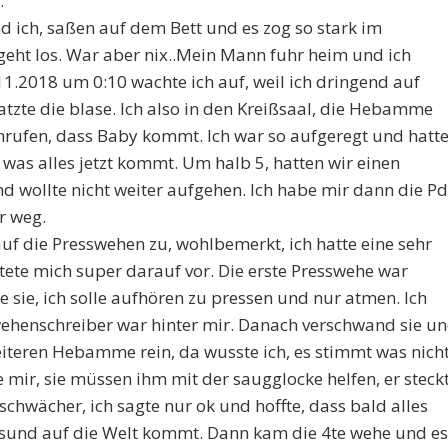
.
ich, saßen auf dem Bett und es zog so stark im
 geht los. War aber nix..Mein Mann fuhr heim und ich
11.2018 um 0:10 wachte ich auf, weil ich dringend auf
atzte die blase. Ich also in den Kreißsaal, die Hebamme
nrufen, dass Baby kommt. Ich war so aufgeregt und hatt
 was alles jetzt kommt. Um halb 5, hatten wir einen
 wollte nicht weiter aufgehen. Ich habe mir dann die P
r weg.
auf die Presswehen zu, wohlbemerkt, ich hatte eine sehr
tete mich super darauf vor. Die erste Presswehe war
te sie, ich solle aufhören zu pressen und nur atmen. Ich
wehenschreiber war hinter mir. Danach verschwand sie u
iteren Hebamme rein, da wusste ich, es stimmt was nicht
e mir, sie müssen ihm mit der saugglocke helfen, er steck
schwächer, ich sagte nur ok und hoffte, dass bald alles
gesund auf die Welt kommt. Dann kam die 4te wehe und es