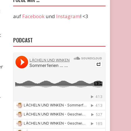
d
auf
Facebook
und
Instagram
! <3
t
PODCAST
er
r