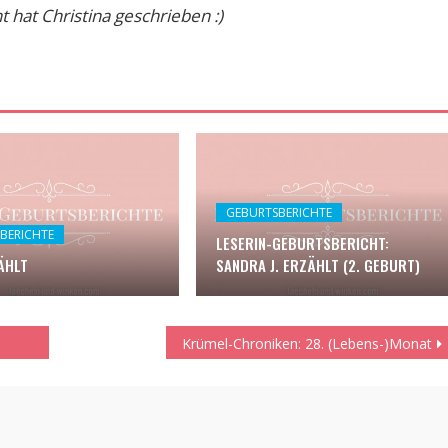
 hat Christina geschrieben :)
GEBURTSBERICHTE
BERICHTE
LESERIN-GEBURTSBERICHT:
ÄHLT
SANDRA J. ERZÄHLT (2. GEBURT)
Krümel-Chroniken: 28. (Lebens-)Monat