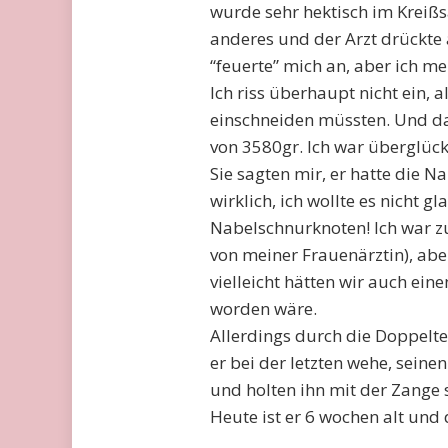
wurde sehr hektisch im Kreißsa
anderes und der Arzt drückt
“feuerte” mich an, aber ich mer
Ich riss überhaupt nicht ein, 
einschneiden müssten. Und da
von 3580gr. Ich war überglück
Sie sagten mir, er hatte die 
wirklich, ich wollte es nicht 
Nabelschnurknoten! Ich war zu
von meiner Frauenärztin), aber
vielleicht hätten wir auch ei
worden wäre.
Allerdings durch die Doppelt
er bei der letzten wehe, sein
und holten ihn mit der Zange s
Heute ist er 6 wochen alt und