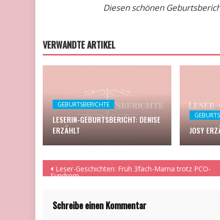
Diesen schönen Geburtsbericht
VERWANDTE ARTIKEL
GEBURTSBERICHTE
GEBURTS
LESERIN-GEBURTSBERICHT: DENISE
ERZÄHLT
JOSY ERZ
Beitragsnavigation
Leser-Geschichten: Früh 3fach-Mama trotz PCO-
Syndrom
Schreibe einen Kommentar