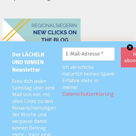
Der LÄCHELN
UND WINKEN
Ich verschicke
Newsletter
natürlich keinen Spam!
Erfahre mehr in
Freu dich jeden
meiner
Samstag über eine
Datenschutzerklärung
.
Mail von mir, mit
allen Links zu den
Neuerscheinungen
der Woche und
verpasse damit
keinen Beitrag
mehr - ganz egal,