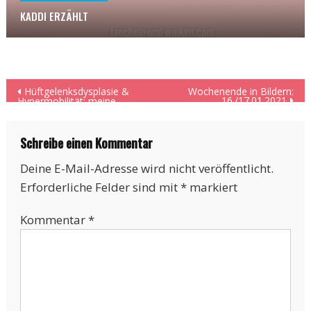
KADDI ERZÄHLT
Beitragsnavigation
Hüftgelenksdysplasie &
Wochenende in Bildern:
16./17.01.2021
Hypermobilität: meine
Geschichte.
Schreibe einen Kommentar
Deine E-Mail-Adresse wird nicht veröffentlicht.
Erforderliche Felder sind mit
*
markiert
Kommentar
*