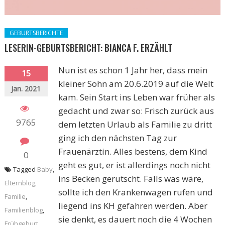
GEBURTSBERICHTE
LESERIN-GEBURTSBERICHT: BIANCA F. ERZÄHLT
Nun ist es schon 1 Jahr her, dass mein
15
kleiner Sohn am 20.6.2019 auf die Welt
Jan. 2021
kam. Sein Start ins Leben war früher als
gedacht und zwar so: Frisch zurück aus
9765
dem letzten Urlaub als Familie zu dritt
ging ich den nächsten Tag zur
Frauenärztin. Alles bestens, dem Kind
0
geht es gut, er ist allerdings noch nicht
Tagged
Baby
,
ins Becken gerutscht. Falls was wäre,
Elternblog
,
sollte ich den Krankenwagen rufen und
Familie
,
liegend ins KH gefahren werden. Aber
Familienblog
,
sie denkt, es dauert noch die 4 Wochen
Frühgeburt
,