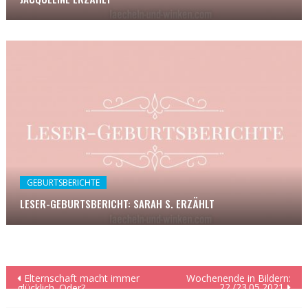
GEBURTSBERICHTE
LESER-GEBURTSBERICHT: SARAH S. ERZÄHLT
Beitragsnavigation
Elternschaft macht immer
Wochenende in Bildern:
22./23.05.2021
glücklich. Oder?