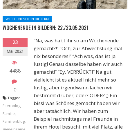
WOCHENENDE IN BILDERN
WOCHENENDE IN BILDERN: 22./23.05.2021
“Na, was habt ihr so am Wochenende
23
gemacht?!” “Och, zur Abwechslung mal
Mai 2021
nix besonderes!” “Ach was, das ist ja
lustig! Genau dasselbe haben wir auch
4488
gemacht!” “Ey, VERRÜCKT!” Na gut,
vielleicht ist es aktuell nicht mehr so
lustig, aber irgendwann lachen wir
0
bestimmt drüber, oder? ODER? ;) Ein
Tagged
bissl was Schönes gemacht haben wir
Elternblog
,
aber tatsächlich. Wir haben zum
Familie
,
Beispiel nachmittags mal Freunde in
Familienblog
,
ihrem Hotel besucht, mit viel Platz, alle
gemeinsame