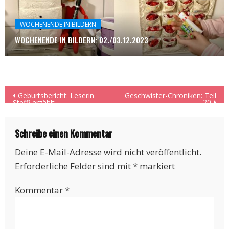
WOCHENENDE IN BILDERN
WOCHENENDE IN BILDERN: 02./03.12.2023
Beitragsnavigation
Geburtsbericht: Leserin
Geschwister-Chroniken: Teil
20
Steffi erzählt
Schreibe einen Kommentar
Deine E-Mail-Adresse wird nicht veröffentlicht.
Erforderliche Felder sind mit
*
markiert
Kommentar
*