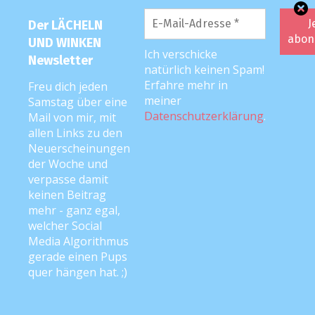
Website
Der LÄCHELN
UND WINKEN
Ich verschicke
Newsletter
natürlich keinen Spam!
Mit der
Erfahre mehr in
Freu dich jeden
Nutzung
meiner
Samstag über eine
dieses
Datenschutzerklärung
.
Mail von mir, mit
Formulars
allen Links zu den
erklärst du
Neuerscheinungen
der Woche und
dich mit der
verpasse damit
Datenschutzbelehrung
keinen Beitrag
und
mehr - ganz egal,
Verarbeitung
welcher Social
Media Algorithmus
deiner Daten
gerade einen Pups
durch diese
quer hängen hat. ;)
Website
einverstanden.