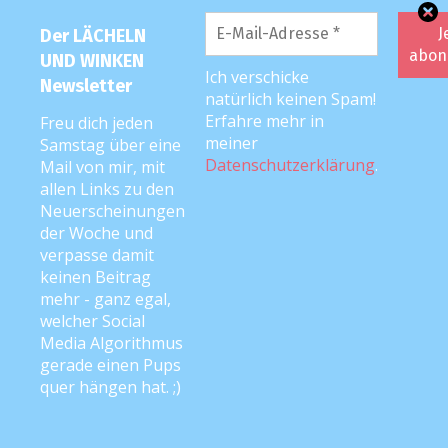
man an mir sieht. Also besser
dranbleiben. NICHT aufgeben.
Der LÄCHELN
Weitermachen. Tja, hinterher ist man
UND WINKEN
Ich verschicke
Newsletter
immer schlauer. :D
natürlich keinen Spam!
Erfahre mehr in
Freu dich jeden
Für meine Zukunft wünsche ich mir,
meiner
Samstag über eine
dass ich meinen Körper irgendwann so
Datenschutzerklärung
.
Mail von mir, mit
allen Links zu den
gut verstehe und kontinuierlich
Neuerscheinungen
behandeln lassen kann, dass ich wieder
der Woche und
öfter schmerzfrei bin und vielleicht
verpasse damit
sogar ein bisschen Sport machen kann,
keinen Beitrag
um nicht mehr ständig das Gefühl zu
mehr - ganz egal,
welcher Social
haben, gleich auseinanderzufallen.
Media Algorithmus
DAUERHAFT schmerzfrei wäre natürlich
gerade einen Pups
noch geiler, aber hey: Ich will nicht gierig
quer hängen hat. ;)
wirken und bin bereit, mich auch über
kleine Fortschritte zu freuen. Oder über