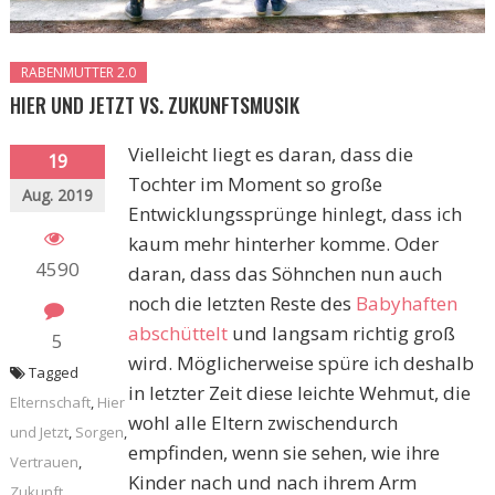
RABENMUTTER 2.0
HIER UND JETZT VS. ZUKUNFTSMUSIK
Vielleicht liegt es daran, dass die
19
Tochter im Moment so große
Aug. 2019
Entwicklungssprünge hinlegt, dass ich
kaum mehr hinterher komme. Oder
4590
daran, dass das Söhnchen nun auch
noch die letzten Reste des
Babyhaften
abschüttelt
und langsam richtig groß
5
wird. Möglicherweise spüre ich deshalb
Tagged
in letzter Zeit diese leichte Wehmut, die
Elternschaft
,
Hier
wohl alle Eltern zwischendurch
und Jetzt
,
Sorgen
,
empfinden, wenn sie sehen, wie ihre
Vertrauen
,
Kinder nach und nach ihrem Arm
Zukunft