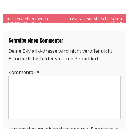
Beitragsnavigation
Leser-Geburtsbericht:
Leser-Geburtsbericht: Selina
erzählt
Katharina S. erzählt
Schreibe einen Kommentar
Deine E-Mail-Adresse wird nicht veröffentlicht.
Erforderliche Felder sind mit
*
markiert
Kommentar
*
I accept that my given data and my IP address is