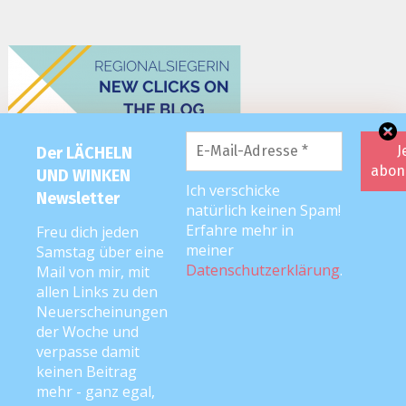
Der LÄCHELN
UND WINKEN
Ich verschicke
Newsletter
natürlich keinen Spam!
Erfahre mehr in
Freu dich jeden
meiner
Samstag über eine
Datenschutzerklärung
.
Mail von mir, mit
allen Links zu den
Neuerscheinungen
der Woche und
verpasse damit
keinen Beitrag
mehr - ganz egal,