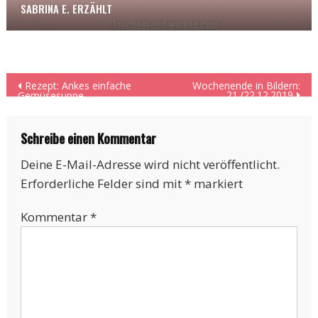
SABRINA E. ERZÄHLT
Beitragsnavigation
Rezept: Ankes einfache
Wochenende in Bildern:
21./22.12.2019
Gemüsesuppe
Schreibe einen Kommentar
Deine E-Mail-Adresse wird nicht veröffentlicht.
Erforderliche Felder sind mit
*
markiert
Kommentar
*