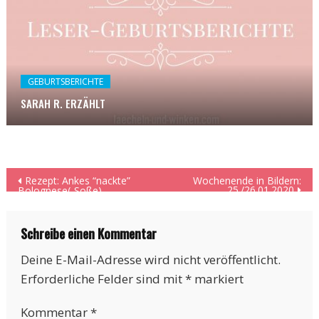
GEBURTSBERICHTE
SARAH R. ERZÄHLT
Beitragsnavigation
Rezept: Ankes “nackte”
Wochenende in Bildern:
25./26.01.2020
Bolognese(-Soße)
Schreibe einen Kommentar
Deine E-Mail-Adresse wird nicht veröffentlicht.
Erforderliche Felder sind mit
*
markiert
Kommentar
*