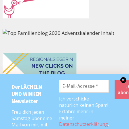
Der LÄCHELN
UND WINKEN
Ich verschicke
Newsletter
natürlich keinen Spam!
Erfahre mehr in
Freu dich jeden
meiner
Samstag über eine
Datenschutzerklärung
.
Mail von mir, mit