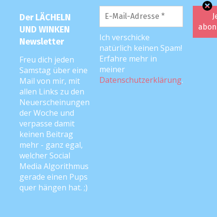
und irritierte damit eine Schwester der
Der LÄCHELN
Station, die mir das Frühstück so kurz
UND WINKEN
nach der Entbindung am Bett servieren
Ich verschicke
Newsletter
wollte.
“Das ist nicht ihr erstes Kind,
natürlich keinen Spam!
o
der?” fragte sie.
Erfahre mehr in
Freu dich jeden
meiner
Samstag über eine
Die Abschlussuntersuchung des Arztes
Datenschutzerklärung
.
Mail von mir, mit
bestätigte aber auch mein Gefühl. “Der
allen Links zu den
HB ist bei Ihnen erstaunlich stabil
Neuerscheinungen
geblieben, aber sie hatten ja auch nicht
der Woche und
verpasse damit
viel Zeit Blut zu verlieren.”
;-
)
keinen Beitrag
mehr - ganz egal,
Bericht 4: Im Sturzflug wie
welcher Social
Superman (2017)
Media Algorithmus
gerade einen Pups
Hallo zusammen! Hier kommt in guter
quer hängen hat. ;)
Tradition eine (kurze ??)
Zusammenfassung unseres
Ta
ges. Dem