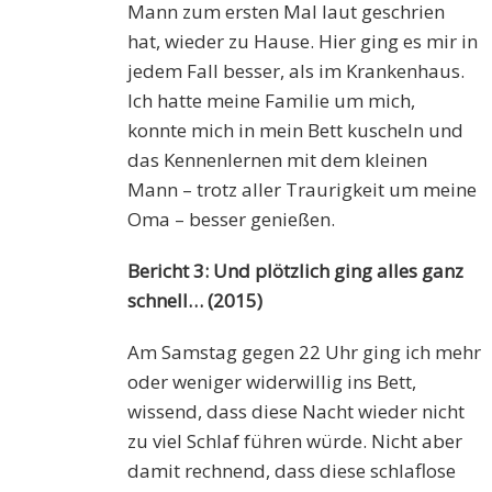
Mann
zum
erst
e
n
Mal laut geschrien
hat, wieder zu Hause. Hier g
ing
es mir in
jedem Fall
besser,
als im Krankenhaus.
Ich
ha
tte
meine Familie um mich,
k
onnte
mich in mein Bett kuscheln und
das Kennenlernen mit dem kleinen
Mann – trotz aller Traurigkeit um meine
Oma – besser genießen.
Bericht 3: Und plötzlich ging alles ganz
schnell… (2015)
Am Samstag gegen 22 Uhr ging ich mehr
oder weniger widerwillig ins Bett,
wissend, dass diese Nacht wieder nicht
zu viel S
c
hlaf führen würde. Nicht aber
damit rechnend, dass diese schlaflose