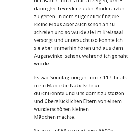
den Bauch, um es mir zu zeigen, um es
dann gleich wieder zu den Kinderärzten
zu geben. In dem Augenblick fing die
kleine Maus aber auch schon an zu
schreien und so wurde sie im Kreissaal
versorgt und untersucht (so konnte ich
sie aber immerhin hören und aus dem
Augenwinkel sehen), während ich genäht
wurde.
Es war Sonntagmorgen, um 7.11 Uhr als
mein Mann die Nabelschnur
durchtrennte und uns damit zu stolzen
und überglücklichen Eltern von
einem
wunderschönen
kleinen
M
ädchen
machte.
Sie war auf 53 cm und etwa 3500g