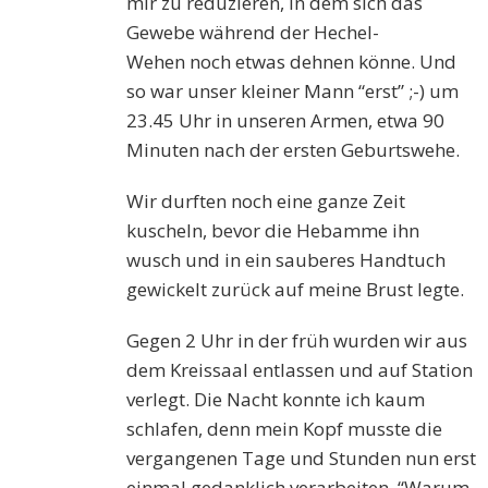
mir zu reduzieren, in dem sich das
Gewebe während der Hechel-
W
e
hen
noch etwas dehnen könne. Und
so war unser kleiner Mann “erst” ;-) um
23.45 Uhr in unseren Armen, etwa 90
Minuten nach der ersten Geburtswehe.
Wir durften noch eine ganze Zeit
kuscheln, bevor die Hebamme ihn
wusch und in ein sauberes Handtuch
gewickelt zurück auf meine Brust legte.
Gegen 2 Uhr in der
früh
wurden wir aus
dem Kreissaal entlassen und auf Station
verlegt. Die Nacht konnte ich kaum
schlafen, denn mein Kopf musste die
vergangenen Tage und Stunden nun erst
einmal gedanklich verarbeiten. “
W
arum