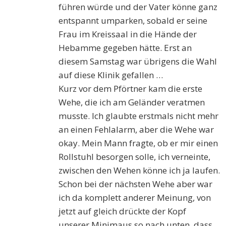
führen würde und der Vater könne ganz
entspannt umparken, sobald er seine
Frau im Kreissaal in die Hände der
H
e
bamme gegeben hätte. Erst an
diesem Samstag war übrigens die W
a
hl
auf diese Klinik gefallen …
Kurz vor dem Pförtner kam die erste
W
e
he, die ich am Geländer veratmen
musste. Ich glaubte erstmals nicht mehr
an einen Fehlalarm, aber die W
e
he war
okay. Mein Mann fragte, ob er mir einen
Rollstuhl besorgen solle, ich verneinte,
zwischen den Wehen könne ich ja laufen.
Schon bei der nächsten Wehe aber war
ich da komplett anderer Meinung, von
jetzt auf gleich drückte der Kopf
unsere
r
Mini
mau
s
so nach unten, dass