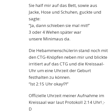
Sie half mir auf das Bett, sowie aus
Jacke, Hose und Schuhen, guckte und
sagte:
“Ja, dann schieben sie mal mit!”
3 oder 4 W
e
hen später war
unsere
M
inim
aus
da.
Die Hebammenschülerin stand noch mit
den CTG-Knöpfen neben mir und blickte
irritiert auf das CTG
und die
Kreissaal-
Uhr
um eine Uhrzeit der Geburt
festhalten zu können.
“Ist
2:15 Uhr
okay!?!
”
Offizielle Uhrzeit meiner Aufnahme im
Kreissaal war laut Protokoll 2:14 Uhr! ;-
D