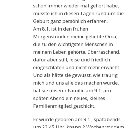
schon immer wieder mal gehört habe,
musste ich in diesen Tagen
rund um die
Geburt
ganz persönlich erfahren.
Am 8.1. ist in den frühen
Morgenstunden meine geliebte Oma,
die
zu den wicht
igsten Menschen in
meinem Leben gehörte
, überraschend,
dafür aber still, leise und friedlich
eingeschlafen und nicht mehr erwacht.
Und
als
hätte sie gewusst, wie traurig
mich und uns alle
das machen
würde,
hat sie unserer Familie am 9.1. am
späten Abend ein neues, kleines
Familienmitglied geschickt.
Er wurde geboren am 9.1., spätabends
um 23.45 Uhr,
knapp 2 Wochen
vor
dem