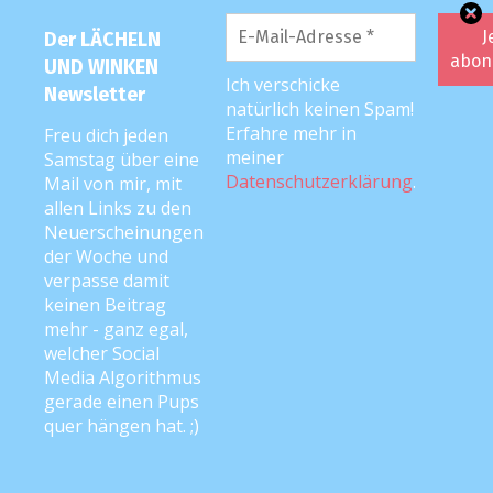
zu bringen. Nach dem Sommer wirds
echt schwierig. Klar könnte man jetzt
Der LÄCHELN
sagen, ich war naiv zu glauben, das
UND WINKEN
Ich verschicke
könnte klappen, aber was soll ich sagen,
Newsletter
natürlich keinen Spam!
an irgendwas muss man sich ja
Erfahre mehr in
Freu dich jeden
festhalten. Jedenfalls bin ich jetzt ganz
meiner
Samstag über eine
schön traurig und weiss auch noch gar
Datenschutzerklärung
.
Mail von mir, mit
allen Links zu den
nicht so richtig, wie ich das unserer
Neuerscheinungen
Tochter beibringen soll. Kopfschmerzen
der Woche und
sind wohl vorprogrammiert.
verpasse damit
keinen Beitrag
Ansonsten gibt es diese Woche gar nicht
mehr - ganz egal,
so viel neues zu berichten. In der Arbeit
welcher Social
Media Algorithmus
haben wir uns auf die Wiedereröffnung
gerade einen Pups
am Montag vorbereitet. Wie ich im
quer hängen hat. ;)
ersten Text erwähnt hatte, arbeite ich in
einer Touristeninfo und wir sind im