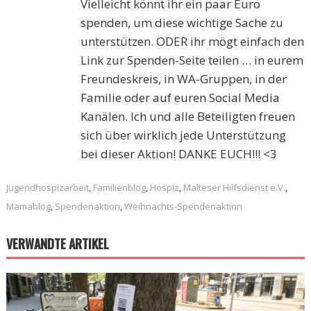
Vielleicht könnt ihr ein paar Euro
spenden, um diese wichtige Sache zu
unterstützen. ODER ihr mögt einfach den
Link zur Spenden-Seite teilen … in eurem
Freundeskreis, in WA-Gruppen, in der
Familie oder auf euren Social Media
Kanälen. Ich und alle Beteiligten freuen
sich über wirklich jede Unterstützung
bei dieser Aktion! DANKE EUCH!!! <3
Jugendhospizarbeit
,
Familienblog
,
Hospiz
,
Malteser Hilfsdienst e.V.
,
Mamablog
,
Spendenaktion
,
Weihnachts-Spendenaktion
VERWANDTE ARTIKEL