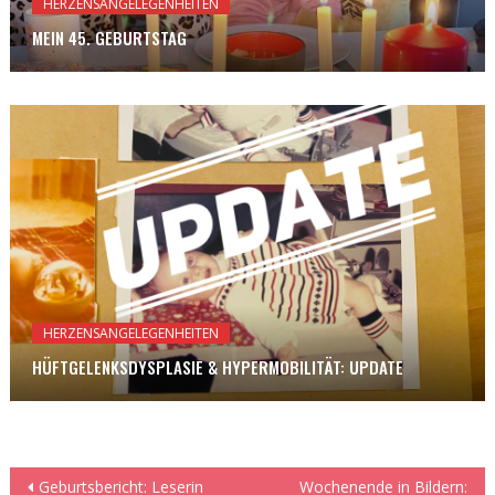
HERZENSANGELEGENHEITEN
MEIN 45. GEBURTSTAG
HERZENSANGELEGENHEITEN
HÜFTGELENKSDYSPLASIE & HYPERMOBILITÄT: UPDATE
Beitragsnavigation
Geburtsbericht: Leserin
Wochenende in Bildern: