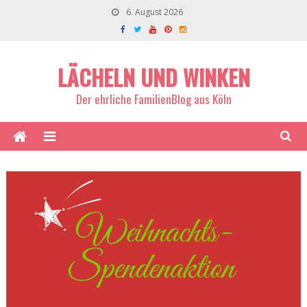
6. August 2026
LÄCHELN UND WINKEN
Der ehrliche FamilienBlog aus Köln