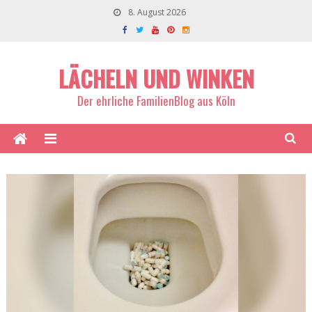
8. August 2026
LÄCHELN UND WINKEN
Der ehrliche FamilienBlog aus Köln