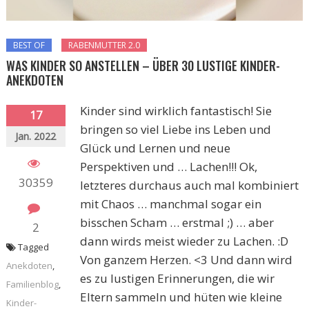
BEST OF
RABENMUTTER 2.0
WAS KINDER SO ANSTELLEN – ÜBER 30 LUSTIGE KINDER-
ANEKDOTEN
Kinder sind wirklich fantastisch! Sie
17
bringen so viel Liebe ins Leben und
Jan. 2022
Glück und Lernen und neue
Perspektiven und … Lachen!!! Ok,
30359
letzteres durchaus auch mal kombiniert
mit Chaos … manchmal sogar ein
bisschen Scham … erstmal ;) … aber
2
dann wirds meist wieder zu Lachen. :D
Tagged
Von ganzem Herzen. <3 Und dann wird
Anekdoten
,
es zu lustigen Erinnerungen, die wir
Familienblog
,
Eltern sammeln und hüten wie kleine
Kinder-