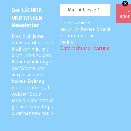
Blöd nur, dass das Teil dann über ihren
Kopf rutschte und als Halskrause
Der LÄCHELN
hängen blieb.
UND WINKEN
Ich verschicke
Newsletter
Momentan guckte ich echt blöd, weil das
natürlich keinen Spam!
Teil einfach nicht mehr runterging, die
Erfahre mehr in
Freu dich jeden
Ohren verhakten sich quasi – egal,
meiner
Samstag über eine
Datenschutzerklärung
.
Mail von mir, mit
welchen Winkel und welche Position ich
allen Links zu den
versuchte.
Neuerscheinungen
Töchterchen war von den
der Woche und
Befreiungsversuchen auch nicht grade
verpasse damit
keinen Beitrag
angetan und ich sah mich schon
mehr - ganz egal,
deswegen die Rettung rufen und zur
welcher Social
Klinik fahren (hätt sie ja nicht in den
Media Algorithmus
Kindersitz schnallen können mit dem
gerade einen Pups
riesen Teil um den Hals).
quer hängen hat. ;)
Etwas Olivenöl, das Kind in ne Decke
gewickelt und zwischen meine Knie