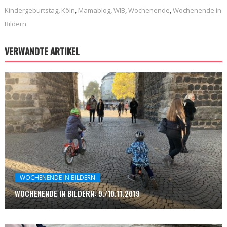
Kindergeburtstag
,
Köln
,
Mamablog
,
WIB
,
Wochenende
,
Wochenende in
Bildern
VERWANDTE ARTIKEL
WOCHENENDE IN BILDERN
WOCHENENDE IN BILDERN: 9./10.11.2019