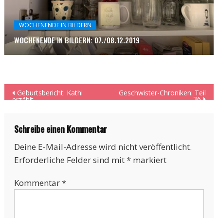
WOCHENENDE IN BILDERN
WOCHENENDE IN BILDERN: 07./08.12.2019
Beitragsnavigation
Geburtsbericht: Kathi
Geschwister-Chroniken: Teil
36
erzählt
Schreibe einen Kommentar
Deine E-Mail-Adresse wird nicht veröffentlicht.
Erforderliche Felder sind mit
*
markiert
Kommentar
*