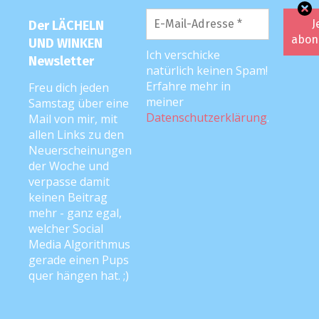
Der LÄCHELN
UND WINKEN
AUSGEZEICHNET <3
Ich verschicke
Newsletter
natürlich keinen Spam!
Erfahre mehr in
Freu dich jeden
meiner
Samstag über eine
Datenschutzerklärung
.
LUW-SHOP
Mail von mir, mit
allen Links zu den
Neuerscheinungen
Hier geht’s zum LÄCHELN UND WINKEN-Spreadshirt-
der Woche und
Shop – klick aufs Bild! <3
verpasse damit
keinen Beitrag
mehr - ganz egal,
welcher Social
Media Algorithmus
gerade einen Pups
quer hängen hat. ;)