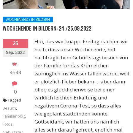
WOCHENENDE IN BILDERN
WOCHENENDE IN BILDERN: 24./25.09.2022
Hui, das war knapp: Freitag dachten wir
25
noch, dass unser Wochenende, mit
Sep. 2022
nachträglichem Geburtstagsbesuch von
der Familie für das Krümelchen
4643
womöglich ins Wasser fallen würde, weil
er plötzlich Fieber bekam … aber dann
blieb es glücklicherweise bei einer
0
wirklich leichten Erkältung und
Tagged
negativem Corona-Test, so dass alles
Besuch
,
wie geplant stattdinden konnte.
Familienblog
,
Gottseidank, wir hatten uns nämlich
Fotos
,
alles sehr darauf gefreut, endlich mal
Geburtstag
,