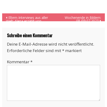
Beitragsnavigation
Eltern-Interviews aus aller
Wochenende in Bildern:
08./09.07.2023
Welt: Alena erzählt von
ihrem Leben in Ägypten
Schreibe einen Kommentar
Deine E-Mail-Adresse wird nicht veröffentlicht.
Erforderliche Felder sind mit
*
markiert
Kommentar
*