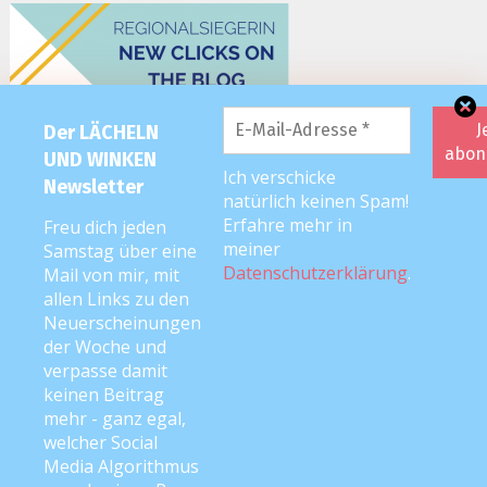
Der LÄCHELN
UND WINKEN
Ich verschicke
Newsletter
natürlich keinen Spam!
Erfahre mehr in
Freu dich jeden
meiner
Samstag über eine
Datenschutzerklärung
.
Mail von mir, mit
allen Links zu den
Neuerscheinungen
der Woche und
verpasse damit
keinen Beitrag
mehr - ganz egal,
welcher Social
Media Algorithmus
2026 editorial
|
Editorial Pro by
Mystery Themes
. Texte & Bilder