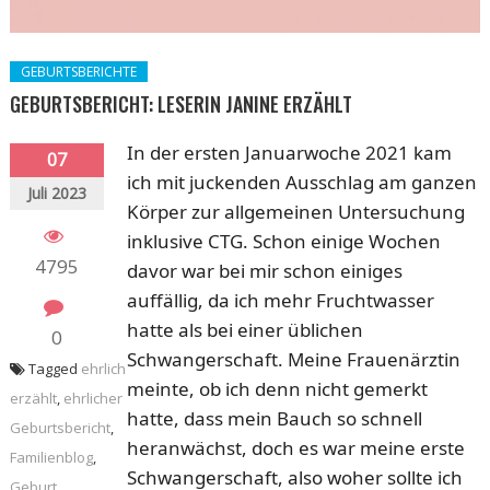
GEBURTSBERICHTE
GEBURTSBERICHT: LESERIN JANINE ERZÄHLT
In der ersten Januarwoche 2021 kam
07
ich mit juckenden Ausschlag am ganzen
Juli 2023
Körper zur allgemeinen Untersuchung
inklusive CTG. Schon einige Wochen
4795
davor war bei mir schon einiges
auffällig, da ich mehr Fruchtwasser
hatte als bei einer üblichen
0
Schwangerschaft. Meine Frauenärztin
Tagged
ehrlich
meinte, ob ich denn nicht gemerkt
erzählt
,
ehrlicher
hatte, dass mein Bauch so schnell
Geburtsbericht
,
heranwächst, doch es war meine erste
Familienblog
,
Schwangerschaft, also woher sollte ich
Geburt
,