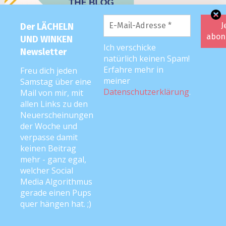
Der LÄCHELN
UND WINKEN
Ich verschicke
Newsletter
natürlich keinen Spam!
Erfahre mehr in
Freu dich jeden
meiner
Samstag über eine
Datenschutzerklärung
.
Mail von mir, mit
allen Links zu den
Neuerscheinungen
der Woche und
verpasse damit
keinen Beitrag
mehr - ganz egal,
welcher Social
Media Algorithmus
2026 editorial
|
Editorial Pro by
Mystery Themes
. Texte & Bilder
gerade einen Pups
Copyright © Anke Neckar
quer hängen hat. ;)
Kontakt
Impressum
Datenschutz
Disclaimer
Cookie-Richtlinie