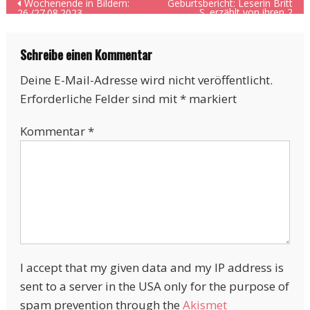
Beitragsnavigation
Wochenende in Bildern:
Geburtsbericht: Leserin Britt
S. erzählt von ihren 2
26./27.08.2023
Geburten
Schreibe einen Kommentar
Deine E-Mail-Adresse wird nicht veröffentlicht.
Erforderliche Felder sind mit
*
markiert
Kommentar
*
I accept that my given data and my IP address is
sent to a server in the USA only for the purpose of
spam prevention through the
Akismet