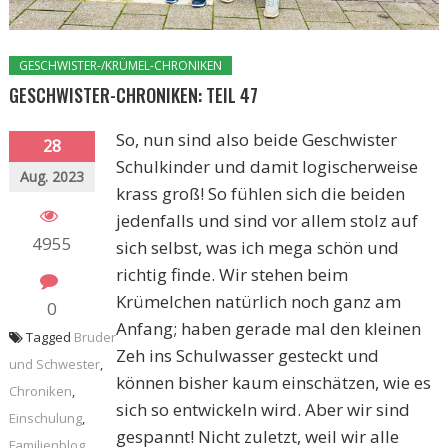
GESCHWISTER-/KRÜMEL-CHRONIKEN
GESCHWISTER-CHRONIKEN: TEIL 47
So, nun sind also beide Geschwister
28
Schulkinder und damit logischerweise
Aug. 2023
krass groß! So fühlen sich die beiden
jedenfalls und sind vor allem stolz auf
4955
sich selbst, was ich mega schön und
richtig finde. Wir stehen beim
Krümelchen natürlich noch ganz am
0
Anfang; haben gerade mal den kleinen
Tagged
Bruder
Zeh ins Schulwasser gesteckt und
und Schwester
,
können bisher kaum einschätzen, wie es
Chroniken
,
sich so entwickeln wird. Aber wir sind
Einschulung
,
gespannt! Nicht zuletzt, weil wir alle
Familienblog
,