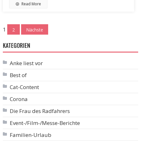
Read More
Seitennummerierung
1
2
Nächste
der
KATEGORIEN
Beiträge
Anke liest vor
Best of
Cat-Content
Corona
Die Frau des Radfahrers
Event-/Film-/Messe-Berichte
Familien-Urlaub