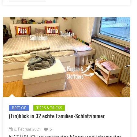
BEST OF
TIPPS & TRICKS
(Ein)blick in 32 echte Familien-Schlafzimmer
8. Februar 2021
6
NATÜRLICH wussten der Mann und ich vor der