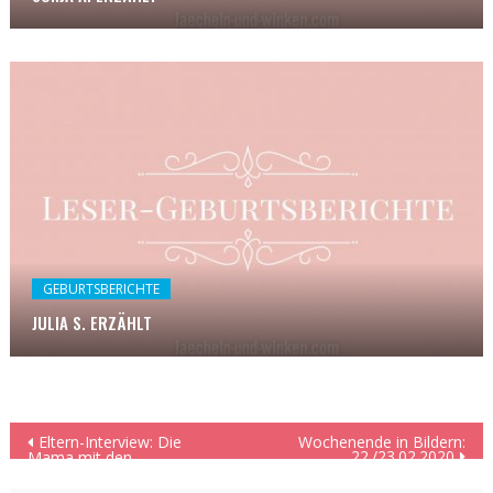
GEBURTSBERICHTE
JULIA S. ERZÄHLT
Beitragsnavigation
Eltern-Interview: Die
Wochenende in Bildern:
22./23.02.2020
Mama mit den
traumatisierten Kindern