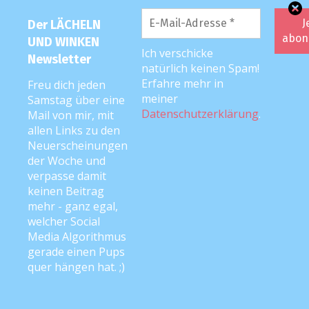
Leser:innen-Geschichten
Der LÄCHELN
UND WINKEN
Mutter-Kind-Kur-Berichte
Ich verschicke
Newsletter
natürlich keinen Spam!
Neu
Erfahre mehr in
Freu dich jeden
meiner
Samstag über eine
Rabenmutter 2.0
Datenschutzerklärung
.
Mail von mir, mit
Rezepte
allen Links zu den
Neuerscheinungen
Schwangerschaftstagebuch
der Woche und
verpasse damit
Spiele- und DIY-Tipps
keinen Beitrag
Tipps & Tricks
mehr - ganz egal,
welcher Social
Videos
Media Algorithmus
gerade einen Pups
Werbung
quer hängen hat. ;)
Wochenende in Bildern