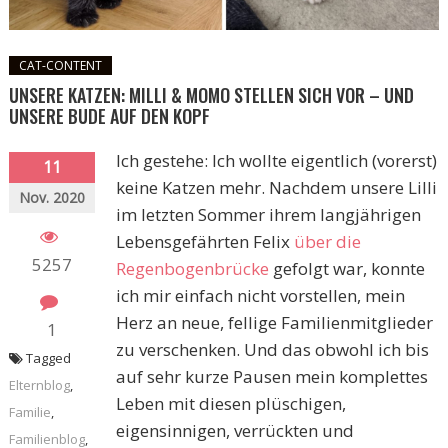
CAT-CONTENT
UNSERE KATZEN: MILLI & MOMO STELLEN SICH VOR – UND
UNSERE BUDE AUF DEN KOPF
Ich gestehe: Ich wollte eigentlich (vorerst)
11
keine Katzen mehr. Nachdem unsere Lilli
Nov. 2020
im letzten Sommer ihrem langjährigen
Lebensgefährten Felix
über die
5257
Regenbogenbrücke
gefolgt war, konnte
ich mir einfach nicht vorstellen, mein
Herz an neue, fellige Familienmitglieder
1
zu verschenken. Und das obwohl ich bis
Tagged
auf sehr kurze Pausen mein komplettes
Elternblog
,
Leben mit diesen plüschigen,
Familie
,
eigensinnigen, verrückten und
Familienblog
,