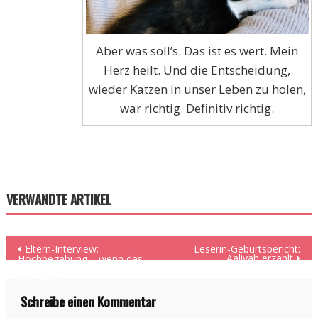
Aber was soll’s. Das ist es wert. Mein
Herz heilt. Und die Entscheidung,
wieder Katzen in unser Leben zu holen,
war richtig. Definitiv richtig.
VERWANDTE ARTIKEL
Beitragsnavigation
Eltern-Interview:
Leserin-Geburtsbericht:
Aaliyah erzählt
Hochbegabung – wenn das
Kind „wirklich“ weit ist für
sein Alter
Schreibe einen Kommentar