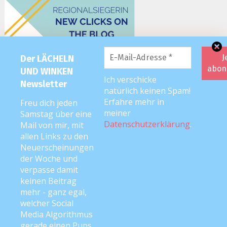
Der LÄCHELN
UND WINKEN
Ich verschicke
Newsletter
natürlich keinen Spam!
Erfahre mehr in
Freu dich jeden
meiner
Samstag über eine
Datenschutzerklärung
.
Mail von mir, mit
allen Links zu den
Neuerscheinungen
der Woche und
verpasse damit
keinen Beitrag
mehr - ganz egal,
welcher Social
Media Algorithmus
2026 editorial
|
Editorial Pro by
Mystery Themes
. Texte & Bilder
gerade einen Pups