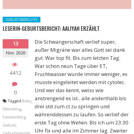
GEBURTSBERICHTE
LESERIN-GEBURTSBERICHT: AALIYAH ERZÄHLT
Die Schwangerschaft verlief super,
13
außer Migräne war alles Gott sei dank
Nov. 2020
gut. War top fit. Bis zum letzten Tag.
War schon neun Tage über ET,
4412
Fruchtwasser wurde immer weniger, es
musste eingeleitet werden mit cytotec.
Und wer das kennt, weiss wie
0
anstrengend es ist.. alle anderthalb bis
Tagged
Baby
,
drei std zum ct zu springen und
Elternblog
,
währenddessen zu laufen. So verlief der
Familienblog
,
erste Tag ohne Wehen. Bis ich um 23:30
Geburt
,
Uhr fix und alle im Zimmer lag. Zweiter
Geburtsbericht
,