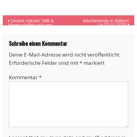
Beitragsnavigation
Unsere Katzen: Milli &
Wochenende in Bildern:
14./15.11.2020
Momo stellen sich vor –
und unsere Bude auf den
Kopf
Schreibe einen Kommentar
Deine E-Mail-Adresse wird nicht veröffentlicht.
Erforderliche Felder sind mit
*
markiert
Kommentar
*