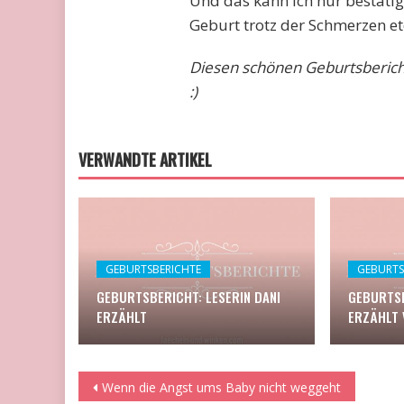
Und das kann ich nur bestätig
Geburt trotz der Schmerzen et
Diesen schönen Geburtsbericht 
:)
VERWANDTE ARTIKEL
GEBURTSBERICHTE
GEBURTS
GEBURTSBERICHT: LESERIN DANI
GEBURTSB
ERZÄHLT
ERZÄHLT 
Beitragsnavigation
Wenn die Angst ums Baby nicht weggeht