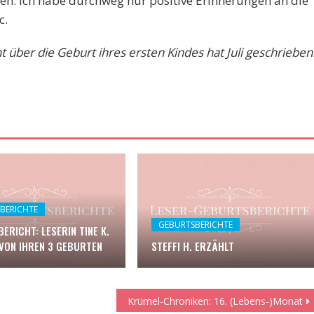
en. Ich habe durchweg nur positive Erinnerungen an die
c.
über die Geburt ihres ersten Kindes hat Juli geschrieben
BERICHTE
GEBURTSBERICHTE
ERICHT: LESERIN TINE K.
VON IHREN 3 GEBURTEN
STEFFI H. ERZÄHLT
Krümel-Chroniken: 16. (Lebens-)Monat