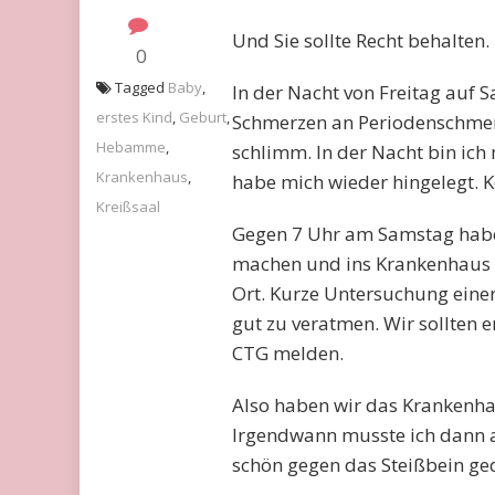
Und Sie sollte Recht behalten.
0
Tagged
Baby
,
In der Nacht von Freitag auf 
erstes Kind
,
Geburt
,
Schmerzen an Periodenschmer
Hebamme
,
schlimm. In der Nacht bin ic
Krankenhaus
,
habe mich wieder hingelegt. 
Kreißsaal
Gegen 7 Uhr am Samstag habe 
machen und ins Krankenhaus f
Ort. Kurze Untersuchung eine
gut zu veratmen. Wir sollten
CTG melden.
Also haben wir das Krankenha
Irgendwann musste ich dann 
schön gegen das Steißbein ged