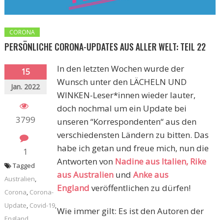
CORONA
PERSÖNLICHE CORONA-UPDATES AUS ALLER WELT: TEIL 22
In den letzten Wochen wurde der
15
Wunsch unter den LÄCHELN UND
Jan. 2022
WINKEN-Leser*innen wieder lauter,
doch nochmal um ein Update bei
3799
unseren “Korrespondenten“ aus den
verschiedensten Ländern zu bitten. Das
habe ich getan und freue mich, nun die
1
Antworten von
Nadine aus Italien,
Rike
Tagged
aus Australien
und
Anke aus
Australien
,
England
veröffentlichen zu dürfen!
Corona
,
Corona-
Update
,
Covid-19
,
Wie immer gilt: Es ist den Autoren der
England
,