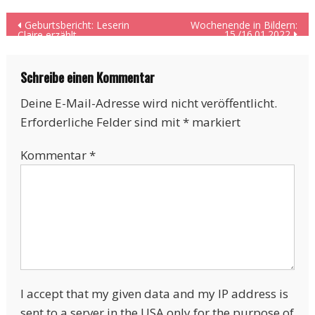
Beitragsnavigation
Geburtsbericht: Leserin
Wochenende in Bildern:
15./16.01.2022
Claire erzählt
Schreibe einen Kommentar
Deine E-Mail-Adresse wird nicht veröffentlicht.
Erforderliche Felder sind mit
*
markiert
Kommentar
*
I accept that my given data and my IP address is
sent to a server in the USA only for the purpose of