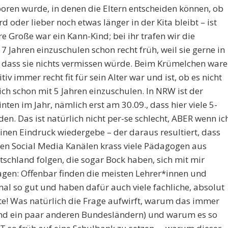
eboren wurde, in denen die Eltern entscheiden können, ob
d oder lieber noch etwas länger in der Kita bleibt – ist
re Große war ein Kann-Kind; bei ihr trafen wir die
 7 Jahren einzuschulen schon recht früh, weil sie gerne in
, dass sie nichts vermissen würde. Beim Krümelchen war
tiv immer recht fit für sein Alter war und ist, ob es nicht
lich schon mit 5 Jahren einzuschulen. In NRW ist der
nten im Jahr, nämlich erst am 30.09., dass hier viele 5-
n. Das ist natürlich nicht per-se schlecht, ABER wenn ic
einen Eindruck wiedergebe – der daraus resultiert, dass
nen Social Media Kanälen krass viele Pädagogen aus
tschland folgen, die sogar Bock haben, sich mit mir
agen: Offenbar finden die meisten Lehrer*innen und
mal so gut und haben dafür auch viele fachliche, absolut
e! Was natürlich die Frage aufwirft, warum das immer
nd ein paar anderen Bundesländern) und warum es so