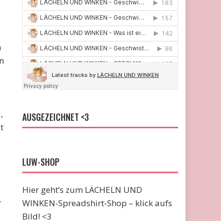
n
n
,
AUSGEZEICHNET <3
t
LUW-SHOP
Hier geht’s zum LÄCHELN UND
.
WINKEN-Spreadshirt-Shop – klick aufs
Bild! <3