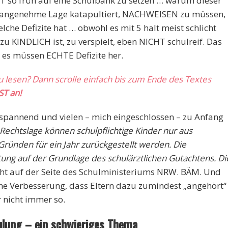
HT so früh auf eine Schulbank zu setzen … warum dieser
 unangenehme Lage katapultiert, NACHWEISEN zu müssen,
che Defizite hat … obwohl es mit 5 halt meist schlicht
 zu KINDLICH ist, zu verspielt, eben NICHT schulreif. Das
t; es müssen ECHTE Defizite her.
zu lesen? Dann scrolle einfach bis zum Ende des Textes
ST an!
spannend und vielen – mich eingeschlossen – zu Anfang
Rechtslage können schulpflichtige Kinder nur aus
Gründen für ein Jahr zurückgestellt werden. Die
itung auf der Grundlage
des schulärztlichen Gutachtens. Di
ht auf der Seite des Schulministeriums NRW. BÄM. Und
 eine Verbesserung, dass Eltern dazu zumindest „angehört“
 nicht immer so.
ulung – ein schwieriges Thema