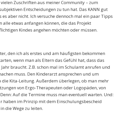
n vielen Zuschriften aus meiner Community – zum
z subjektiven Entscheidungen zu tun hat. Das KANN gut
s es aber nicht. Ich versuche dennoch mal ein paar Tipps
alle etwas anfangen können, die das Projekt
pflichtigen Kindes angehen möchten oder müssen.
iter, den ich als erstes und am häufigsten bekommen
tarten, wenn man als Eltern das Gefühl hat, dass das
 Jahr braucht. Z.B. schon mal im Schulamt anrufen und
machen muss. Den Kinderarzt ansprechen und um
o die Kita-Leitung. Außerdem überlegen, ob man mehr
ätzungen von Ergo-Therapeuten oder Logopäden, von
 Denn: Auf die Termine muss man eventuell warten. Und:
ir haben im Prinzip mit dem Einschulungsbescheid
in die Wege zu leiten.