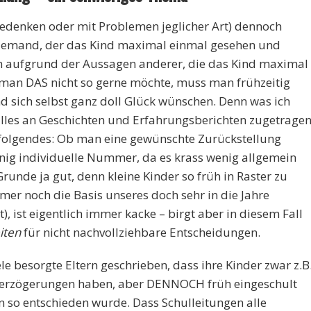
z Bedenken oder mit Problemen jeglicher Art) dennoch
t jemand, der das Kind maximal einmal gesehen und
h aufgrund der Aussagen anderer, die das Kind maximal
man DAS nicht so gerne möchte, muss man frühzeitig
nd sich selbst ganz doll Glück wünschen. Denn was ich
alles an Geschichten und Erfahrungsberichten zugetrage
folgendes: Ob man eine gewünschte Zurückstellung
nig individuelle Nummer, da es krass wenig allgemein
Grunde ja gut, denn kleine Kinder so früh in Raster zu
mer noch die Basis unseres doch sehr in die Jahre
 ist eigentlich immer kacke – birgt aber in diesem Fall
iten
für nicht nachvollziehbare Entscheidungen.
le besorgte Eltern geschrieben, dass ihre Kinder zwar z.B
sverzögerungen haben, aber DENNOCH früh eingeschult
 so entschieden wurde. Dass Schulleitungen alle