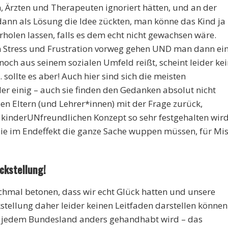
 Ärzten und Therapeuten ignoriert hätten, und an der
dann als Lösung die Idee zückten, man könne das Kind ja
holen lassen, falls es dem echt nicht gewachsen wäre.
 Stress und Frustration vorweg gehen UND man dann ei
och aus seinem sozialen Umfeld reißt, scheint leider kei
sollte es aber! Auch hier sind sich die meisten
r einig – auch sie finden den Gedanken absolut nicht
n Eltern (und Lehrer*innen) mit der Frage zurück,
inderUNfreundlichen Konzept so sehr festgehalten wird
 die im Endeffekt die ganze Sache wuppen müssen, für Mis
ckstellung!
ochmal betonen, dass wir echt Glück hatten und unsere
tellung daher leider keinen Leitfaden darstellen können
in jedem Bundesland anders gehandhabt wird – das