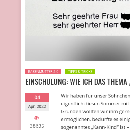
RABENMUTTER 2.0
TIPPS & TRICKS
EINSCHULUNG: WIE ICH DAS THEMA 
Wir haben für unser Söhnchen d
04
eigentlich diesen Sommer mit 
Apr. 2022
Gründen wollten wir ihm gerne
ermöglichen, bedurfte es eini
38635
sogenanntes „Kann-Kind“ ist –