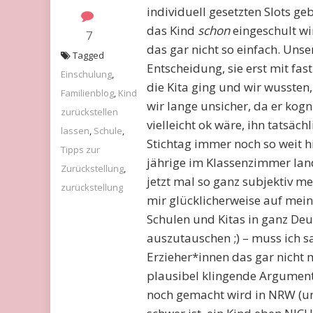
individuell gesetzten Slots g
das Kind
schon
eingeschult wir
7
das gar nicht so einfach. Unse
Tagged
Entscheidung, sie erst mit fast
Einschulung
,
die Kita ging und wir wussten
Familienblog
,
Kind
wir lange unsicher, da er kogni
zurückstellen
vielleicht ok wäre, ihn tatsäch
lassen
,
Schule
,
Stichtag immer noch so weit hi
Tipps zur
jährige im Klassenzimmer lande
Zurückstellung
,
jetzt mal so ganz subjektiv m
zurückstellung
mir glücklicherweise auf mei
Schulen und Kitas in ganz Deu
auszutauschen ;) – muss ich s
Erzieher*innen das gar nicht 
plausibel klingende Argument
noch gemacht wird in NRW (u