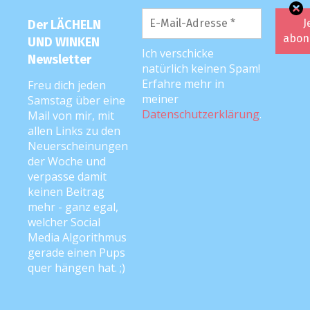
Anke
24. Januar 2023 um 18:39 Uhr
Der LÄCHELN
UND WINKEN
Das lese ich gerne :D
Ich verschicke
Newsletter
natürlich keinen Spam!
Antworten
Erfahre mehr in
Freu dich jeden
meiner
Samstag über eine
Datenschutzerklärung
.
Mail von mir, mit
allen Links zu den
KATEGORIEN
Neuerscheinungen
der Woche und
Anke liest vor
verpasse damit
keinen Beitrag
Best of
mehr - ganz egal,
welcher Social
Cat-Content
Media Algorithmus
Corona
gerade einen Pups
quer hängen hat. ;)
Die Frau des Radfahrers
Event-/Film-/Messe-Berichte