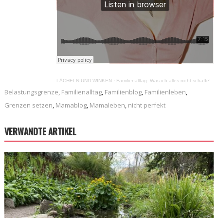
LÄCHELN UND WINKEN
·
Familienalltag: Was ich alles nicht schaffe!
Belastungsgrenze
,
Familienalltag
,
Familienblog
,
Familienleben
,
Grenzen setzen
,
Mamablog
,
Mamaleben
,
nicht perfekt
VERWANDTE ARTIKEL