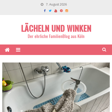
7. August 2026
LÄCHELN UND WINKEN
Der ehrliche FamilienBlog aus Köln