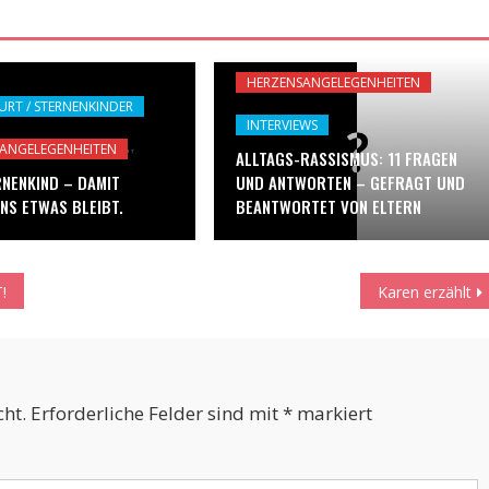
HERZENSANGELEGENHEITEN
URT / STERNENKINDER
INTERVIEWS
ANGELEGENHEITEN
ALLTAGS-RASSISMUS: 11 FRAGEN
RNENKIND – DAMIT
UND ANTWORTEN – GEFRAGT UND
NS ETWAS BLEIBT.
BEANTWORTET VON ELTERN
!
Karen erzählt
cht.
Erforderliche Felder sind mit
*
markiert