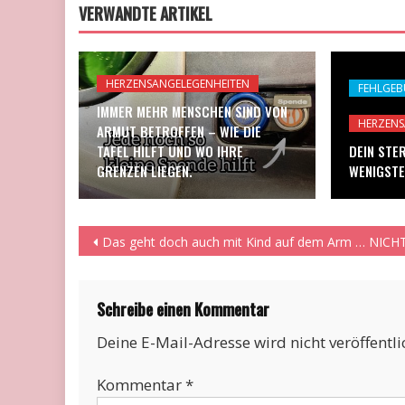
VERWANDTE ARTIKEL
HERZENSANGELEGENHEITEN
FEHLGEB
IMMER MEHR MENSCHEN SIND VON
HERZENS
ARMUT BETROFFEN – WIE DIE
TAFEL HILFT UND WO IHRE
DEIN STE
GRENZEN LIEGEN.
WENIGSTE
Beitragsnavigation
Das geht doch auch mit Kind auf dem Arm … NICHT
Schreibe einen Kommentar
Deine E-Mail-Adresse wird nicht veröffentli
Kommentar
*