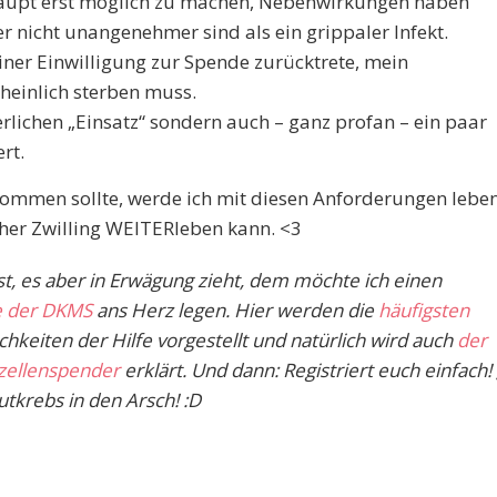
upt erst möglich zu machen, Nebenwirkungen haben
r nicht unangenehmer sind als ein grippaler Infekt.
iner Einwilligung zur Spende zurücktrete, mein
heinlich sterben muss.
rlichen „Einsatz“ sondern auch – ganz profan – ein paar
rt.
kommen sollte, werde ich mit diesen Anforderungen lebe
her Zwilling WEITERleben kann. <3
ist, es aber in Erwägung zieht, dem möchte ich einen
 der DKMS
ans Herz legen. Hier werden die
häufigsten
chkeiten der Hilfe vorgestellt und natürlich wird auch
der
zellenspender
erklärt. Und dann: Registriert euch einfach! 
tkrebs in den Arsch! :D