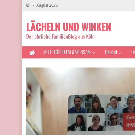
7. August 2026
LÄCHELN UND WINKEN
Der ehrliche FamilienBlog aus Köln
MUTTERSEELENGEMEINSAM
Behind
E