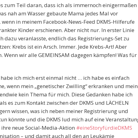
g es zum Teil daran, dass ich als immernoch einigermaßen
etwas nah am Wasser gebaute Mama jedes Mal vor
, wenn in meinem Facebook-News-Feed DKMS-Hilferufe
ankter Kinder erschienen. Aber nicht nur. In erster Linie
h dazu veranlasste, endlich das Registrierungs-Set zu
en: Krebs ist ein Arsch. Immer. Jede Krebs-Art! Aber
en. Wenn wir alle GEMEINSAM dagegen kämpfen! Was für
habe ich mich erst einmal nicht … ich habe es einfach
, wenn mein „genetischer Zwilling“ erkranken und mein
gendwie kein Thema für mich. Diese Gedanken habe ich
, als es zum Kontakt zwischen der DKMS und LÄCHELN
ern wissen, was ich neben meiner Registrierung und
tun könnte und die DKMS lud mich auf eine Veranstaltun
nd ihre neue Social-Media-Aktion
#eineStoryfürdieDKMS
anisation – und damit auch all den an Leukämie