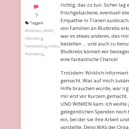
richtig, das zu tun. Sicher la
frischgebackene, eventuell 
5
Empathie in Tränen ausbrach
Tagged
von Familien an Blutkrebs erkr
Blutkrebs
,
DKMS
,
war es etwas anderes, das mic
Elternblog
,
bestellen … und auch zu benutz
Familienblog
,
Krebs
,
Blutkrebs können wir besieg
Mamablog
,
eine fantastische Chance!
Trotzdem: Wirklich informiert 
gemacht. Was auf mich zukäme
Hilfe brauchen würde, war ir
mir erst vor Kurzem gemacht
UND WINKEN kam. Ich wollte g
gelegentlichen Spenden noch 
ein, bei der sie ihre Arbeit u
vorstellte. Denn WAS der Org