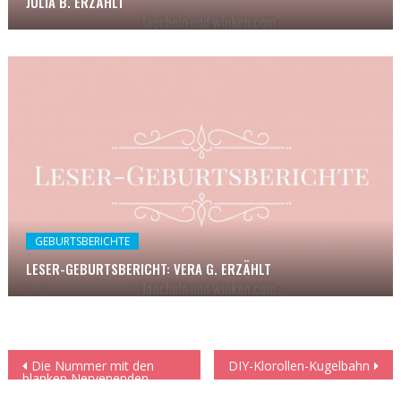
JULIA B. ERZÄHLT
GEBURTSBERICHTE
LESER-GEBURTSBERICHT: VERA G. ERZÄHLT
Beitragsnavigation
Die Nummer mit den
DIY-Klorollen-Kugelbahn
blanken Nervenenden