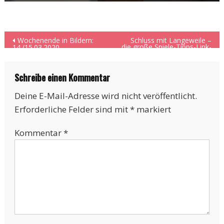
Beitragsnavigation
Wochenende in Bildern:
Schluss mit Langeweile –
die große Spiele-Tipps-Link-
14./15.03.2020
Sammlung
Schreibe einen Kommentar
Deine E-Mail-Adresse wird nicht veröffentlicht.
Erforderliche Felder sind mit
*
markiert
Kommentar
*