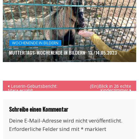
WOCHENENDE IN BILDERN
MUTTERTAGS-WOCHENENDE IN BILDERN: 13./14.05.2023
Beitragsnavigation
Leserin-Geburtsbericht:
(Ein)Blick in 26 echte
Kinderzimmer
Mara erzählt
Schreibe einen Kommentar
Deine E-Mail-Adresse wird nicht veröffentlicht.
Erforderliche Felder sind mit
*
markiert