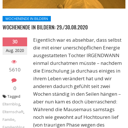
WOCHENENDE IN BILDERN
WOCHENENDE IN BILDERN: 29./30.08.2020
Eigentlich war es absehbar, dass selbst
30
die mit einer unerschöpflichen Energie
Aug. 2020
ausgestatteten Tochter IRGENDWANN
einmal durchatmen müsste – nachdem
5610
die Einschulung ja durchaus einiges in
ihrem Leben verändert hat und wir
anderen dadurch gefühlt seit zwei
0
Wochen ständig in den Seilen hängen –
Tagged
aber nun kam es doch überraschend:
Elternblog
,
Während die Mausemaus samstags
Elternschaft
,
noch wie gewohnt auf Hochtouren lief
Familie
,
(von traurigen Phase wegen des
Familienblog
,