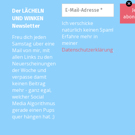
E-Mail-
Adresse
*
Der LÄCHELN
UND WINKEN
Ich verschicke
Newsletter
natürlich keinen Spam!
Website
Erfahre mehr in
Freu dich jeden
meiner
Samstag über eine
Datenschutzerklärung
.
Mail von mir, mit
allen Links zu den
Mit der
Neuerscheinungen
Nutzung
der Woche und
dieses
verpasse damit
Formulars
keinen Beitrag
mehr - ganz egal,
erklärst du
welcher Social
dich mit der
Media Algorithmus
Datenschutzbelehrung
gerade einen Pups
und
quer hängen hat. ;)
Verarbeitung
deiner Daten