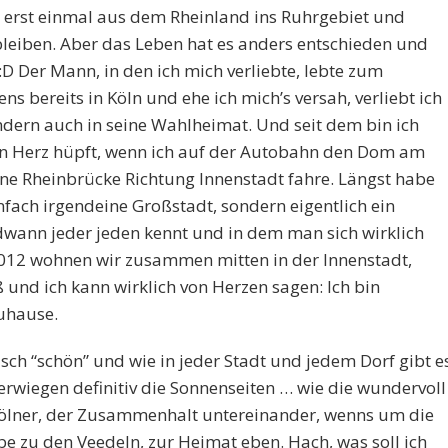
g erst einmal aus dem Rheinland ins Ruhrgebiet und
bleiben. Aber das Leben hat es anders entschieden und
 :D Der Mann, in den ich mich verliebte, lebte zum
s bereits in Köln und ehe ich mich’s versah, verliebt ich
ondern auch in seine Wahlheimat. Und seit dem bin ich
ein Herz hüpft, wenn ich auf der Autobahn den Dom am
ine Rheinbrücke Richtung Innenstadt fahre. Längst habe
infach irgendeine Großstadt, sondern eigentlich ein
endwann jeder jeden kennt und in dem man sich wirklich
2012 wohnen wir zusammen mitten in der Innenstadt,
 und ich kann wirklich von Herzen sagen: Ich bin
uhause.
tisch “schön” und wie in jeder Stadt und jedem Dorf gibt e
berwiegen definitiv die Sonnenseiten … wie die wundervoll
 Kölner, der Zusammenhalt untereinander, wenns um die
be zu den Veedeln, zur Heimat eben. Hach, was soll ich