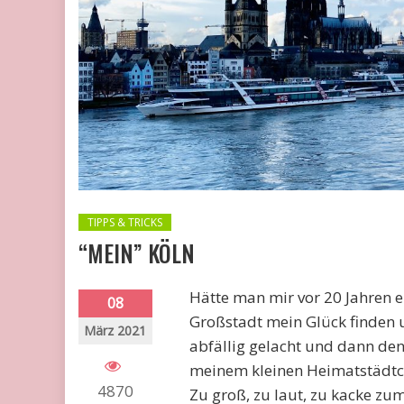
TIPPS & TRICKS
“MEIN” KÖLN
Hätte man mir vor 20 Jahren er
08
Großstadt mein Glück finden u
März 2021
abfällig gelacht und dann den
meinem kleinen Heimatstädtch
4870
Zu groß, zu laut, zu kacke z