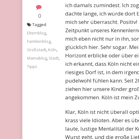
ich damals zumindest. Ich zo
dachte lange, ich würde dort 
0
mich sehr überrascht. Positiv!
Tagged
Zeitpunkt unseres Kennenlernen
Elternblog
,
mich eben nicht nur in ihn, s
Familienblog
,
glücklich hier. Sehr sogar. M
Großstadt
,
Köln
,
Horizont erblicke oder über e
Mamablog
,
Stadt
,
ich erkannt, dass Köln nicht e
Tipps
riesiges Dorf ist, in dem irg
pudelwohl fühlen kann. Seit 
ziehen hier unsere Kinder groß
angekommen. Köln ist mein Z
Klar, Köln ist nicht überall op
krass viele Idioten. Aber es ü
laute, lustige Mentalität der
Wurst geht, und die große Lie