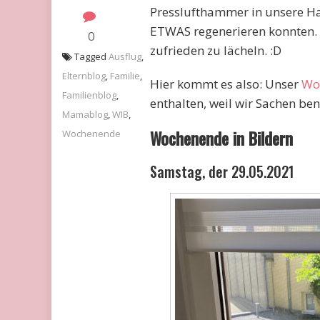
Presslufthammer in unsere H
ETWAS regenerieren konnten. H
0
zufrieden zu lächeln. :D
Tagged
Ausflug
,
Elternblog
,
Familie
,
Hier kommt es also: Unser
Wo
Familienblog
,
enthalten, weil wir Sachen ben
Mamablog
,
WIB
,
Wochenende in Bildern
Wochenende
Samstag, der 29.05.2021