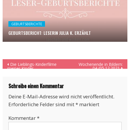
GEBURTSBERICHTE
GEBURTSBERICHT: LESERIN JULIA K. ERZÄHLT
Beitragsnavigation
Die Lieblings-Kinderfilme
Wochenende in Bildern:
04./05.12.2021
meiner Kinder
Schreibe einen Kommentar
Deine E-Mail-Adresse wird nicht veröffentlicht.
Erforderliche Felder sind mit
*
markiert
Kommentar
*