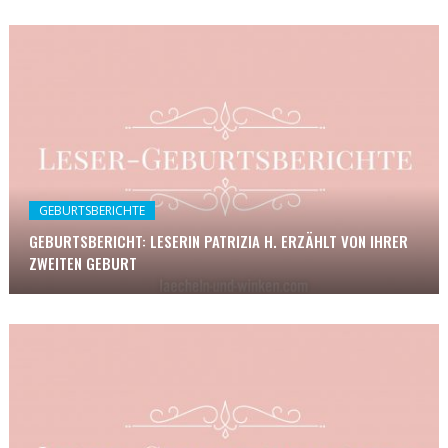
GEBURTSBERICHTE
GEBURTSBERICHT: LESERIN PATRIZIA H. ERZÄHLT VON IHRER
ZWEITEN GEBURT