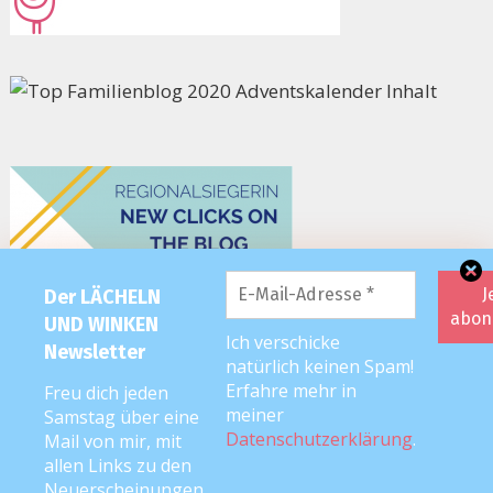
Der LÄCHELN
UND WINKEN
Ich verschicke
Newsletter
natürlich keinen Spam!
Erfahre mehr in
Freu dich jeden
meiner
Samstag über eine
Datenschutzerklärung
.
Mail von mir, mit
allen Links zu den
Neuerscheinungen