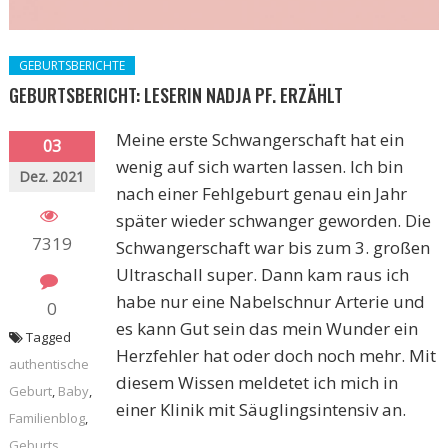
GEBURTSBERICHTE
GEBURTSBERICHT: LESERIN NADJA PF. ERZÄHLT
Meine erste Schwangerschaft hat ein
03
wenig auf sich warten lassen. Ich bin
Dez. 2021
nach einer Fehlgeburt genau ein Jahr
später wieder schwanger geworden. Die
7319
Schwangerschaft war bis zum 3. großen
Ultraschall super. Dann kam raus ich
habe nur eine Nabelschnur Arterie und
0
es kann Gut sein das mein Wunder ein
Tagged
Herzfehler hat oder doch noch mehr. Mit
authentische
diesem Wissen meldetet ich mich in
Geburt
,
Baby
,
einer Klinik mit Säuglingsintensiv an.
Familienblog
,
Geburts
,