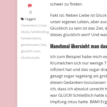
schwer zu finden.
0
Fakt ist: Neben Liebe ist Glüc
Tagged
unser eigenes Leben, aber auc
Clementoni
,
Crazy
Glücklich zu sein ist das Ziel,
Glück
,
Familienblog
,
dieses glücklich sein? Und wa
Familienleben
,
gemeinsame Zeit
,
Manchmal übersieht man das 
glücklich sein
,
Ich zum Beispiel habe mich vor
Glücksstudie
Krümelchen sich nur wenige 
infiziert hat und das sogar dr
gesagt sogar tagelang als groß
diesen Gedanken loszulassen u
ich, dass ich absolut unrecht
war GLÜCK! Schließlich hatte s
Impfung intus hatte. BÄM! Er