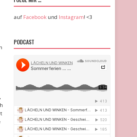
auf
Facebook
und
Instagram
! <3
PODCAST
n
,
ch
t
e