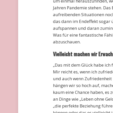
um einmal herauszufinden, wo 
Jahren Pandemie stehen. Das Er
aufreibenden Situationen noch
das dann im Endeffekt sogar ü
aufspannen und daran zuminde
Was für eine fantastische Fähi
abzuschauen.
Vielleicht machen wir Erwach
„Das mit dem Glück habe ich fü
Mir reicht es, wenn ich zufrie
und auch wenn Zufriedenheit na
hängen wir so hoch auf, mache
kaum eine Chance haben, es zu
an Dinge wie „Leben ohne Gel
„die perfekte Beziehung führ
können oder das es vielleicht