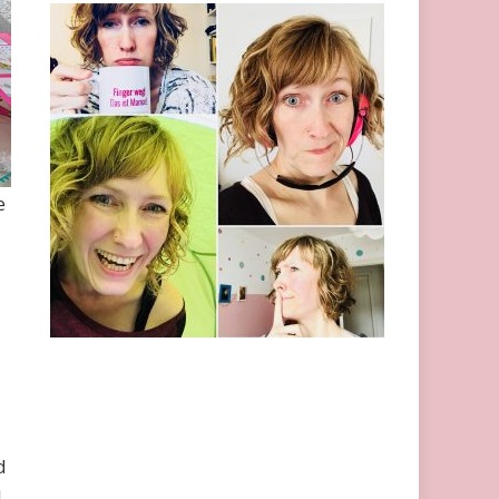
e
d
l