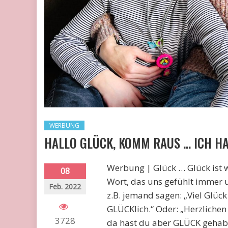
WERBUNG
HALLO GLÜCK, KOMM RAUS … ICH HA
Werbung | Glück … Glück ist w
08
Wort, das uns gefühlt immer u
Feb. 2022
z.B. jemand sagen: „Viel Glück
GLÜCKlich.“ Oder: „Herzliche
3728
da hast du aber GLÜCK gehabt!