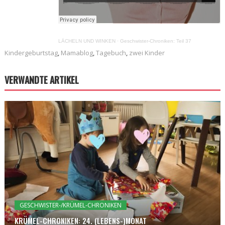
LÄCHELN UND WINKEN
·
Geschwister-Chroniken: Teil 37
Kindergeburtstag
,
Mamablog
,
Tagebuch
,
zwei Kinder
VERWANDTE ARTIKEL
GESCHWISTER-/KRÜMEL-CHRONIKEN
KRÜMEL-CHRONIKEN: 24. (LEBENS-)MONAT