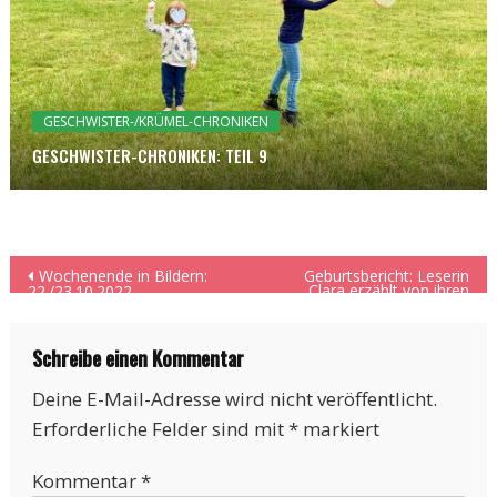
GESCHWISTER-/KRÜMEL-CHRONIKEN
GESCHWISTER-CHRONIKEN: TEIL 9
Beitragsnavigation
Wochenende in Bildern:
Geburtsbericht: Leserin
Clara erzählt von ihren
22./23.10.2022
beiden Geburten
Schreibe einen Kommentar
Deine E-Mail-Adresse wird nicht veröffentlicht.
Erforderliche Felder sind mit
*
markiert
Kommentar
*