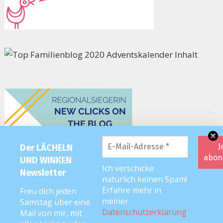
Der LÄCHELN
UND WINKEN
Ich verschicke
Newsletter
natürlich keinen Spam!
Erfahre mehr in
Freu dich jeden
meiner
Samstag über eine
Datenschutzerklärung
.
Mail von mir, mit