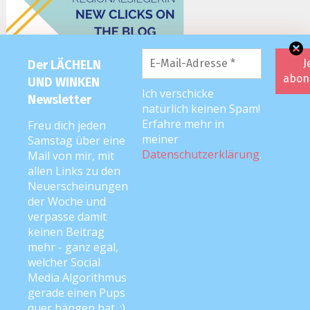
Der LÄCHELN
UND WINKEN
Ich verschicke
Newsletter
natürlich keinen Spam!
Erfahre mehr in
Freu dich jeden
meiner
Samstag über eine
Datenschutzerklärung
.
Mail von mir, mit
allen Links zu den
Neuerscheinungen
der Woche und
verpasse damit
keinen Beitrag
mehr - ganz egal,
welcher Social
Media Algorithmus
2026 editorial
|
Editorial Pro by
Mystery Themes
. Texte & Bilder
gerade einen Pups
Copyright © Anke Neckar
quer hängen hat. ;)