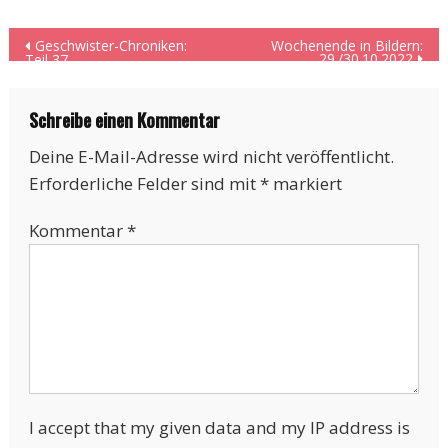
Beitragsnavigation
Geschwister-Chroniken:
Wochenende in Bildern:
29./30.10.2022
Teil 37
Schreibe einen Kommentar
Deine E-Mail-Adresse wird nicht veröffentlicht.
Erforderliche Felder sind mit
*
markiert
Kommentar
*
I accept that my given data and my IP address is