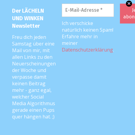
Der LÄCHELN
UND WINKEN
Ich verschicke
Newsletter
natürlich keinen Spam!
FOLGE MIR …
Erfahre mehr in
Freu dich jeden
meiner
Samstag über eine
Datenschutzerklärung
.
auf
Facebook
Mail von mir, mit
und
Instagram
! <3
allen Links zu den
Neuerscheinungen
der Woche und
PODCAST
verpasse damit
keinen Beitrag
mehr - ganz egal,
welcher Social
Media Algorithmus
gerade einen Pups
quer hängen hat. ;)