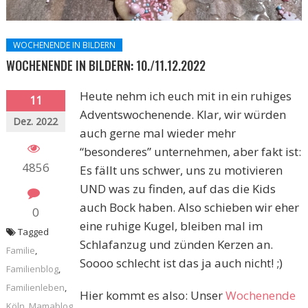
WOCHENENDE IN BILDERN
WOCHENENDE IN BILDERN: 10./11.12.2022
Heute nehm ich euch mit in ein ruhiges
11
Adventswochenende. Klar, wir würden
Dez. 2022
auch gerne mal wieder mehr
“besonderes” unternehmen, aber fakt ist:
4856
Es fällt uns schwer, uns zu motivieren
UND was zu finden, auf das die Kids
auch Bock haben. Also schieben wir eher
0
eine ruhige Kugel, bleiben mal im
Tagged
Schlafanzug und zünden Kerzen an.
Familie
,
Soooo schlecht ist das ja auch nicht! ;)
Familienblog
,
Familienleben
,
Hier kommt es also: Unser
Wochenende
Köln
,
Mamablog
,