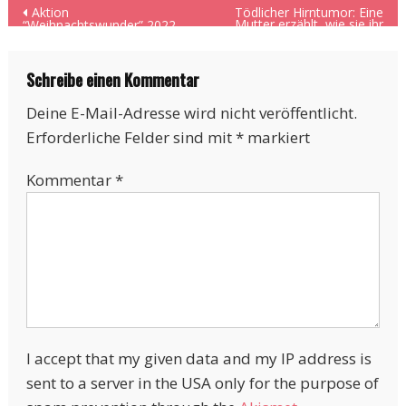
Beitragsnavigation
Aktion
Tödlicher Hirntumor: Eine
Mutter erzählt, wie sie ihr
“Weihnachtswunder” 2022
Kind verlor
Schreibe einen Kommentar
Deine E-Mail-Adresse wird nicht veröffentlicht.
Erforderliche Felder sind mit
*
markiert
Kommentar
*
I accept that my given data and my IP address is
sent to a server in the USA only for the purpose of