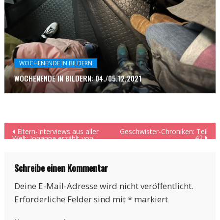
WOCHENENDE IN BILDERN
WOCHENENDE IN BILDERN: 04./05.12.2021
Beitragsnavigation
Eltern-Interviews aus aller
Geschwister-Chroniken: Teil
42
Welt: Johanna erzählt von
ihrem Leben in Peru
Schreibe einen Kommentar
Deine E-Mail-Adresse wird nicht veröffentlicht.
Erforderliche Felder sind mit
*
markiert