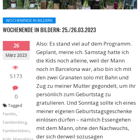
WOCHENENDE IN BILDERN
WOCHENENDE IN BILDERN: 25./26.03.2023
Also: Es stand viel auf dem Programm.
26
Geplant, meine ich. Samstag hatte ich
März 2023
die Kids noch alleine, weil der Mann
noch in Barcelona war, also bin ich mit
5173
den zwei Granaten solo mit Bahn und
Zug zu meiner Mutter gegondelt, um ihr
persönlich zum Geburtstag zu
0
gratulieren. Und Sonntag sollte ich eines
Tagged
meiner eigenen Geburtstagsgeschenke
Familie
,
einlösen dürfen – nämlich Essengehen
Familienblog
,
mit dem Mann, ohne den Nachwuchs,
Familienleben
,
der sich derweil sozusagen
Köln
,
Mamablog
,