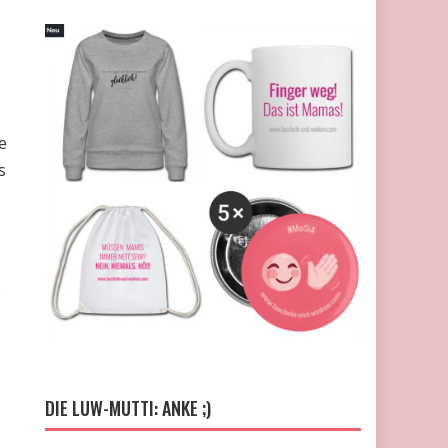
d
e
s
DIE LUW-MUTTI: ANKE ;)