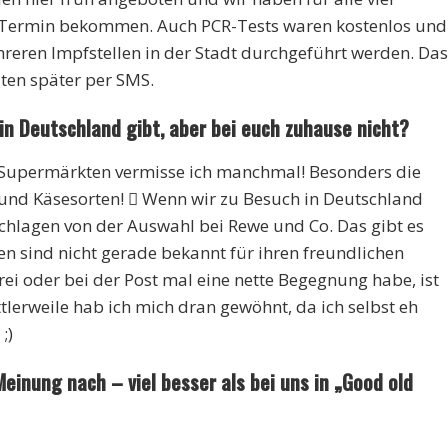
Termin bekommen. Auch PCR-Tests waren kostenlos und
reren Impfstellen in der Stadt durchgeführt werden. Das
en später per SMS.
 in Deutschland gibt, aber bei euch zuhause nicht?
 Supermärkten vermisse ich manchmal! Besonders die
 und Käsesorten!  Wenn wir zu Besuch in Deutschland
rschlagen von der Auswahl bei Rewe und Co. Das gibt es
en sind nicht gerade bekannt für ihren freundlichen
rei oder bei der Post mal eine nette Begegnung habe, ist
lerweile hab ich mich dran gewöhnt, da ich selbst eh
;)
Meinung nach – viel besser als bei uns in „Good old