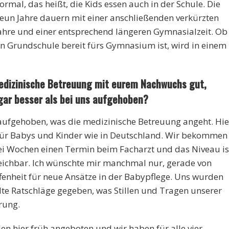
rmal, das heißt, die Kids essen auch in der Schule. Die
un Jahre dauern mit einer anschließenden verkürzten
Jahre und einer entsprechend längeren Gymnasialzeit. Ob
en Grundschule bereit fürs Gymnasium ist, wird in einem
 medizinische Betreuung mit eurem Nachwuchs gut,
ogar besser als bei uns aufgehoben?
 aufgehoben, was die medizinische Betreuung angeht. Hie
für Babys und Kinder wie in Deutschland. Wir bekommen
wei Wochen einen Termin beim Facharzt und das Niveau is
eichbar. Ich wünschte mir manchmal nur, gerade von
fenheit für neue Ansätze in der Babypflege. Uns wurden
te Ratschläge gegeben, was Stillen und Tragen unserer
rung.
n hier früh angeboten und wir haben für alle vier