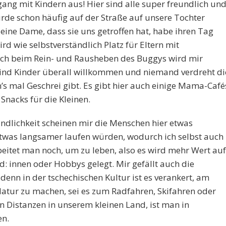
ng mit Kindern aus! Hier sind alle super freundlich un
wurde schon häufig auf der Straße auf unsere Tochter
ine Dame, dass sie uns getroffen hat, habe ihren Tag
rd wie selbstverständlich Platz für Eltern mit
h beim Rein- und Rausheben des Buggys wird mir
sind Kinder überall willkommen und niemand verdreht di
’s mal Geschrei gibt. Es gibt hier auch einige Mama-Café
nacks für die Kleinen.
ndlichkeit scheinen mir die Menschen hier etwas
etwas langsamer laufen würden, wodurch ich selbst auch
rbeitet man noch, um zu leben, also es wird mehr Wert auf
nd: innen oder Hobbys gelegt. Mir gefällt auch die
denn in der tschechischen Kultur ist es verankert, am
atur zu machen, sei es zum Radfahren, Skifahren oder
 Distanzen in unserem kleinen Land, ist man in
en.