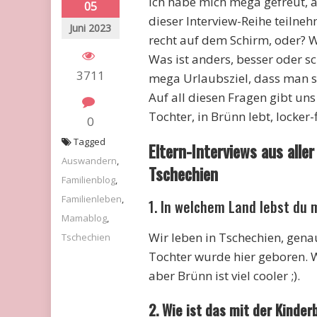
Ich habe mich mega gefreut, a
05
dieser Interview-Reihe teilne
Juni 2023
recht auf dem Schirm, oder? W
Was ist anders, besser oder sch
3711
mega Urlaubsziel, dass man s
Auf all diesen Fragen gibt un
Tochter, in Brünn lebt, locker
0
Tagged
Eltern-Interviews aus alle
Auswandern
,
Tschechien
Familienblog
,
Familienleben
,
1. In welchem Land lebst du 
Mamablog
,
Wir leben in Tschechien, gena
Tschechien
Tochter wurde hier geboren. W
aber Brünn ist viel cooler ;).
2. Wie ist das mit der Kinde