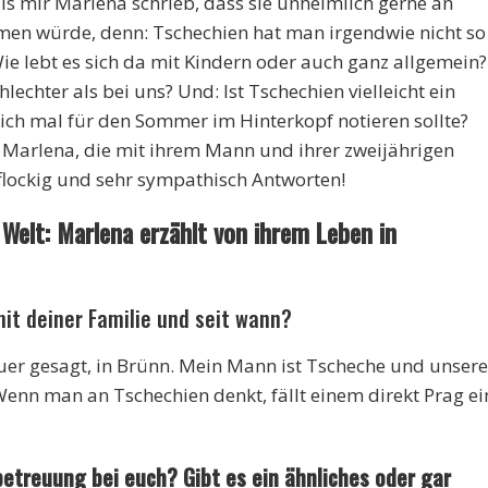
ls mir Marlena schrieb, dass sie unheimlich gerne an
hmen würde, denn: Tschechien hat man irgendwie nicht so
ie lebt es sich da mit Kindern oder auch ganz allgemein?
lechter als bei uns? Und: Ist Tschechien vielleicht ein
ich mal für den Sommer im Hinterkopf notieren sollte?
s Marlena, die mit ihrem Mann und ihrer zweijährigen
-flockig und sehr sympathisch Antworten!
r Welt: Marlena erzählt von ihrem Leben in
mit deiner Familie und seit wann?
uer gesagt, in Brünn. Mein Mann ist Tscheche und unsere
enn man an Tschechien denkt, fällt einem direkt Prag ei
rbetreuung bei euch? Gibt es ein ähnliches oder gar