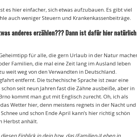
st es hier einfacher, sich etwas aufzubauen. Es gibt viel
ahle auch weniger Steuern und Krankenkassenbeiträge.
was anderes erzählen??? Dann ist dafür hier natürlich
 Geheimtipp für alle, die gern Urlaub in der Natur mache
oder Familien, die mal eine Zeit lang im Ausland leben
t zu weit weg von den Verwandten in Deutschland.
ahrt entfernt. Die tschechische Sprache ist zwar eine
 schon seit neun Jahren fast die Zähne ausbeiße, aber in
Brno kommt man gut mit Englisch zurecht. Oh, ich als
das Wetter hier, denn meistens regnets in der Nacht und
t Schnee und schon Ende April kann’s hier richtig schön
 Herbst anhält.
diesen Einblick in dein bzw. das (Familien-)Leben in