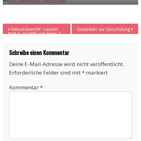
Beitragsnavigation
Geburtsbericht: Leserin
Gedanken zur Einschulung
Britt S. erzählt von ihren 2
Geburten
Schreibe einen Kommentar
Deine E-Mail-Adresse wird nicht veröffentlicht.
Erforderliche Felder sind mit
*
markiert
Kommentar
*