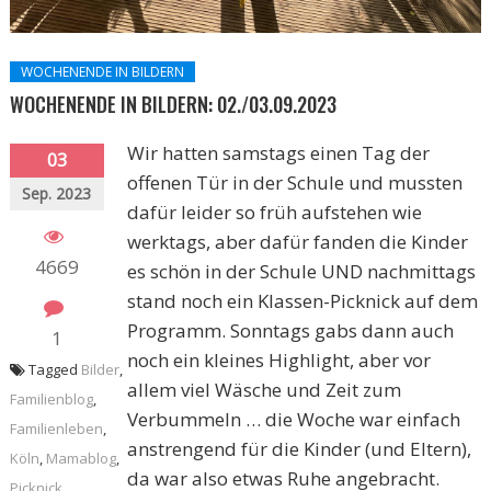
WOCHENENDE IN BILDERN
WOCHENENDE IN BILDERN: 02./03.09.2023
Wir hatten samstags einen Tag der
03
offenen Tür in der Schule und mussten
Sep. 2023
dafür leider so früh aufstehen wie
werktags, aber dafür fanden die Kinder
4669
es schön in der Schule UND nachmittags
stand noch ein Klassen-Picknick auf dem
Programm. Sonntags gabs dann auch
1
noch ein kleines Highlight, aber vor
Tagged
Bilder
,
allem viel Wäsche und Zeit zum
Familienblog
,
Verbummeln … die Woche war einfach
Familienleben
,
anstrengend für die Kinder (und Eltern),
Köln
,
Mamablog
,
da war also etwas Ruhe angebracht.
Picknick
,