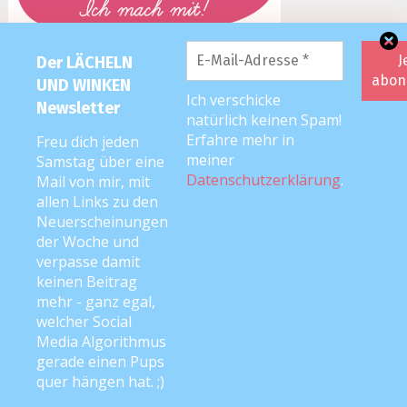
Der LÄCHELN
UND WINKEN
Ich verschicke
Newsletter
natürlich keinen Spam!
Erfahre mehr in
Freu dich jeden
meiner
Samstag über eine
Datenschutzerklärung
.
Mail von mir, mit
allen Links zu den
Neuerscheinungen
der Woche und
verpasse damit
keinen Beitrag
mehr - ganz egal,
welcher Social
Media Algorithmus
2026 editorial
|
Editorial Pro by
Mystery Themes
. Texte & Bilder
gerade einen Pups
Copyright © Anke Neckar
quer hängen hat. ;)
Kontakt
Impressum
Datenschutz
Disclaimer